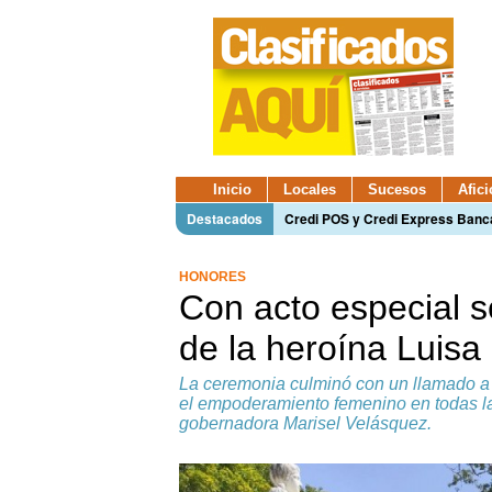
Inicio
Locales
Sucesos
Afic
Destacados
Credi POS y Credi Express Ban
HONORES
Con acto especial s
de la heroína Luisa
La ceremonia culminó con un llamado a s
el empoderamiento femenino en todas las
gobernadora Marisel Velásquez.