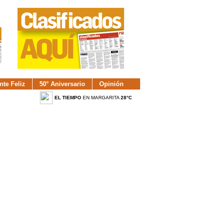
nte Feliz
50° Aniversario
Opinión
EL TIEMPO
EN MARGARITA
28°C