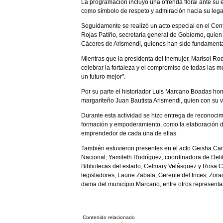
La programación incluyó una ofrenda floral ante su 
como símbolo de respeto y admiración hacia su leg
Seguidamente se realizó un acto especial en el Cent
Rojas Patiño, secretaria general de Gobierno, quien
Cáceres de Arismendi, quienes han sido fundamentale
Mientras que la presidenta del Inemujer, Marisol Rod
celebrar la fortaleza y el compromiso de todas las 
un futuro mejor".
Por su parte el historiador Luis Marcano Boadas ho
margariteño Juan Bautista Arismendi, quien con su va
Durante esta actividad se hizo entrega de reconocim
formación y empoderamiento, como la elaboración de l
emprendedor de cada una de ellas.
También estuvieron presentes en el acto Geisha Ca
Nacional; Yamileth Rodríguez, coordinadora de Delito
Bibliotecas del estado, Celmary Velásquez y Rosa C
legisladores; Laurie Zabala, Gerente del Inces; Zor
dama del municipio Marcano; entre otros representa
Contenido relacionado