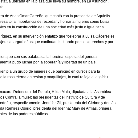
estatua ubicada en la plaza que lleva su nombre, en La Asunción,
ado.
ro de Artes Omar Carreño, que contó con la presencia de Aquielis
 resaltó la importancia de recordar y honrar a mujeres como Luisa
s en la construcción de una sociedad más justa e igualitaria.
ríguez, en su intervención enfatizó que "celebrar a Luisa Cáceres es
mujeres margariteñas que continúan luchando por sus derechos y por
menajeó con sus palabras a la heroina, esposa del general
lentía pudo luchar por la soberanía y libertad de un pais.
iento a un grupo de mujeres que participó en cursos para la
a rosa eterna en resina y maquillajes, lo cual refleja el espíritu
macaro, Defensora del Pueblo; Hilda Mata, diputada a la Asamblea
s Contra la mujer; las presidentas del Instituto de Cultura y de
edeño, respectivamente; Jennifer Gil, presidenta del Clebne y demás
aida Ramirez Osorio, presidenta del Idenna; Mary de Armas, primera
ntes de los poderes públicos.