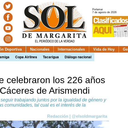
Porlamar
7 de agosto de 2026
ión Deportiva
Nacionales
Internacionales
Vida de Hoy
Ge
camiga
Copa Airlines
Tacarigua
Diálogo nacional
e celebraron los 226 años
 Cáceres de Arismendi
eguir trabajando juntos por la igualdad de género y
 comunidades, tal cual es el interés de la
Redacción | @elsoldmargarita