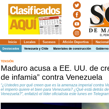
Inicio
Locales
Sucesos
Afición Deportiva
Nacional
Destacados
Venezuela y Chile
Materiales de construcción
Gobierno
TENSIÓN
Maduro acusa a EE. UU. de c
de infamia” contra Venezuela
“¿Ustedes por qué creen que es la amenaza imperial contra 
el imperio quiere el bien para Venezuela? ¿Qué está detrás de
Venezuela?”, enfatizó el líder oficialista este lunes en Telegra