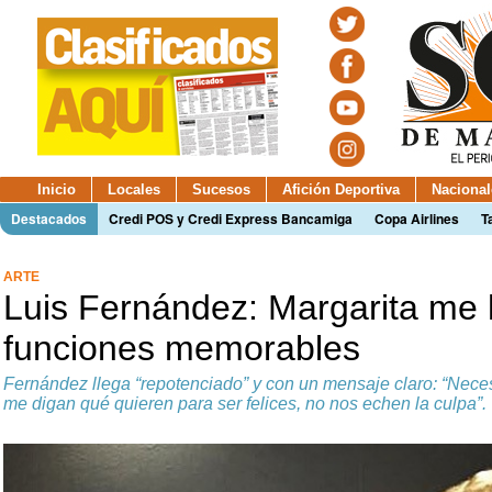
Inicio
Locales
Sucesos
Afición Deportiva
Nacional
Destacados
Credi POS y Credi Express Bancamiga
Copa Airlines
T
ARTE
Luis Fernández: Margarita me
funciones memorables
Fernández llega “repotenciado” y con un mensaje claro: “Nece
me digan qué quieren para ser felices, no nos echen la culpa”.