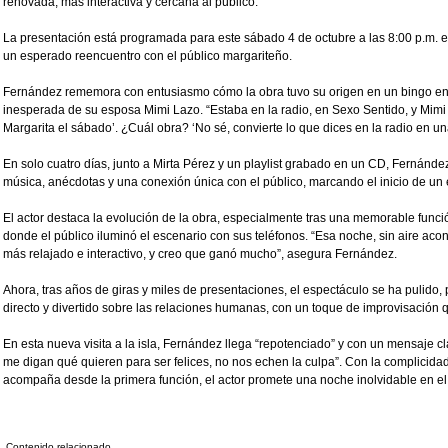
renovada, más interactiva y cercana al público.
La presentación está programada para este sábado 4 de octubre a las 8:00 p.m. en
un esperado reencuentro con el público margariteño.
Fernández rememora con entusiasmo cómo la obra tuvo su origen en un bingo en 
inesperada de su esposa Mimi Lazo. “Estaba en la radio, en Sexo Sentido, y Mimi 
Margarita el sábado’. ¿Cuál obra? ‘No sé, convierte lo que dices en la radio en una 
En solo cuatro días, junto a Mirta Pérez y un playlist grabado en un CD, Fernánd
música, anécdotas y una conexión única con el público, marcando el inicio de un 
El actor destaca la evolución de la obra, especialmente tras una memorable func
donde el público iluminó el escenario con sus teléfonos. “Esa noche, sin aire aco
más relajado e interactivo, y creo que ganó mucho”, asegura Fernández.
Ahora, tras años de giras y miles de presentaciones, el espectáculo se ha pulido,
directo y divertido sobre las relaciones humanas, con un toque de improvisación q
En esta nueva visita a la isla, Fernández llega “repotenciado” y con un mensaje c
me digan qué quieren para ser felices, no nos echen la culpa”. Con la complicida
acompaña desde la primera función, el actor promete una noche inolvidable en el 
Contenido relacionado