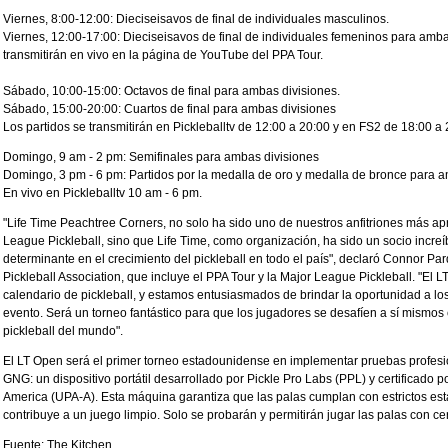
Viernes, 8:00-12:00: Dieciseisavos de final de individuales masculinos.
Viernes, 12:00-17:00: Dieciseisavos de final de individuales femeninos para amba
transmitirán en vivo en la página de YouTube del PPA Tour.
Sábado, 10:00-15:00: Octavos de final para ambas divisiones.
Sábado, 15:00-20:00: Cuartos de final para ambas divisiones
Los partidos se transmitirán en Pickleballtv de 12:00 a 20:00 y en FS2 de 18:00 a 
Domingo, 9 am - 2 pm: Semifinales para ambas divisiones
Domingo, 3 pm - 6 pm: Partidos por la medalla de oro y medalla de bronce para 
En vivo en Pickleballtv 10 am - 6 pm.
"Life Time Peachtree Corners, no solo ha sido uno de nuestros anfitriones más ap
League Pickleball, sino que Life Time, como organización, ha sido un socio increíb
determinante en el crecimiento del pickleball en todo el país", declaró Connor Pard
Pickleball Association, que incluye el PPA Tour y la Major League Pickleball. "El L
calendario de pickleball, y estamos entusiasmados de brindar la oportunidad a lo
evento. Será un torneo fantástico para que los jugadores se desafíen a sí mismos 
pickleball del mundo".
El LT Open será el primer torneo estadounidense en implementar pruebas profesi
GNG: un dispositivo portátil desarrollado por Pickle Pro Labs (PPL) y certificado po
America (UPA-A). Esta máquina garantiza que las palas cumplan con estrictos est
contribuye a un juego limpio. Solo se probarán y permitirán jugar las palas con ce
Fuente: The Kitchen