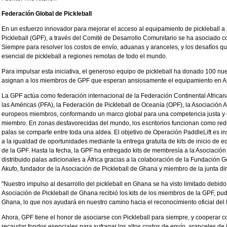
Federación Global de Pickleball
En un esfuerzo innovador para mejorar el acceso al equipamiento de pickleball a
Pickleball (GPF), a través del Comité de Desarrollo Comunitario se ha asociado co
Siempre para resolver los costos de envío, aduanas y aranceles, y los desafíos qu
esencial de pickleball a regiones remotas de todo el mundo.
Para impulsar esta iniciativa, el generoso equipo de pickleball ha donado 100 nu
asignan a los miembros de GPF que esperan ansiosamente el equipamiento en Ar
La GPF actúa como federación internacional de la Federación Continental African
las Américas (PFA), la Federación de Pickleball de Oceanía (OPF), la Asociación A
europeos miembros, conformando un marco global para una competencia justa y c
miembro. En zonas desfavorecidas del mundo, los escritorios funcionan como red
palas se comparte entre toda una aldea. El objetivo de Operación PaddleLift es inspi
a la igualdad de oportunidades mediante la entrega gratuita de kits de inicio de 
de la GPF. Hasta la fecha, la GPF ha entregado kits de membresía a la Asociación
distribuido palas adicionales a África gracias a la colaboración de la Fundación 
Akufo, fundador de la Asociación de Pickleball de Ghana y miembro de la junta dir
"Nuestro impulso al desarrollo del pickleball en Ghana se ha visto limitado debido
Asociación de Pickleball de Ghana recibió los kits de los miembros de la GPF, p
Ghana, lo que nos ayudará en nuestro camino hacia el reconocimiento oficial del 
Ahora, GPF tiene el honor de asociarse con Pickleball para siempre, y cooperar
recaudar fondos esenciales para sufragar los altos costos de envío, aranceles de