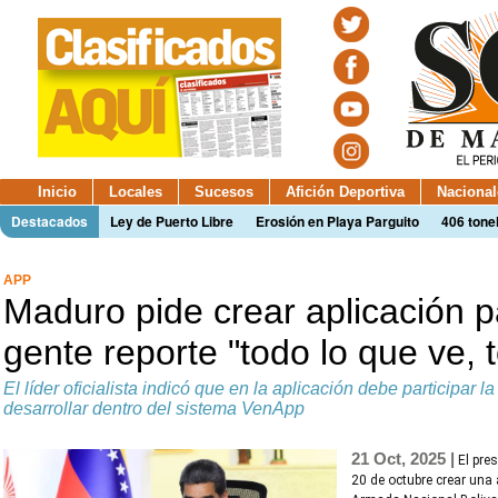
Inicio
Locales
Sucesos
Afición Deportiva
Nacional
Destacados
Ley de Puerto Libre
Erosión en Playa Parguito
406 tone
APP
Maduro pide crear aplicación p
gente reporte "todo lo que ve, 
El líder oficialista indicó que en la aplicación debe participar 
desarrollar dentro del sistema VenApp
21 Oct, 2025 |
El pre
20 de octubre crear una 