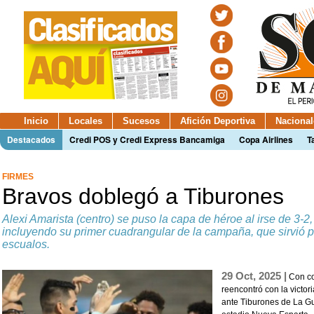
Inicio
Locales
Sucesos
Afición Deportiva
Nacional
Destacados
Credi POS y Credi Express Bancamiga
Copa Airlines
T
FIRMES
Bravos doblegó a Tiburones
Alexi Amarista (centro) se puso la capa de héroe al irse de 3-2
incluyendo su primer cuadrangular de la campaña, que sirvió p
escualos.
29 Oct, 2025 |
Con co
reencontró con la victor
ante Tiburones de La Gua