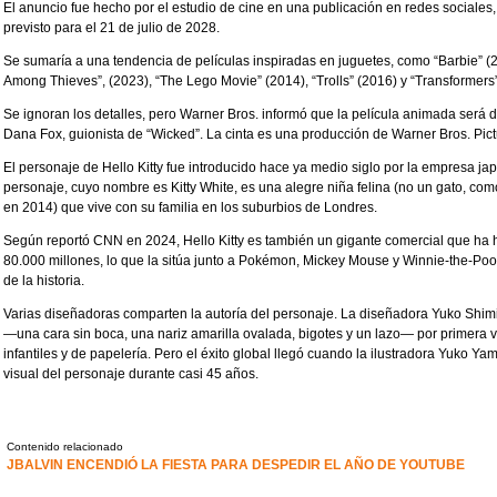
El anuncio fue hecho por el estudio de cine en una publicación en redes sociales,
previsto para el 21 de julio de 2028.
Se sumaría a una tendencia de películas inspiradas en juguetes, como “Barbie”
Among Thieves”, (2023), “The Lego Movie” (2014), “Trolls” (2016) y “Transformers” 
Se ignoran los detalles, pero Warner Bros. informó que la película animada será d
Dana Fox, guionista de “Wicked”. La cinta es una producción de Warner Bros. Pi
El personaje de Hello Kitty fue introducido hace ya medio siglo por la empresa j
personaje, cuyo nombre es Kitty White, es una alegre niña felina (no un gato, c
en 2014) que vive con su familia en los suburbios de Londres.
Según reportó CNN en 2024, Hello Kitty es también un gigante comercial que ha
80.000 millones, lo que la sitúa junto a Pokémon, Mickey Mouse y Winnie-the-Poo
de la historia.
Varias diseñadoras comparten la autoría del personaje. La diseñadora Yuko Shimi
—una cara sin boca, una nariz amarilla ovalada, bigotes y un lazo— por primera 
infantiles y de papelería. Pero el éxito global llegó cuando la ilustradora Yuko Ya
visual del personaje durante casi 45 años.
Contenido relacionado
JBALVIN ENCENDIÓ LA FIESTA PARA DESPEDIR EL AÑO DE YOUTUBE