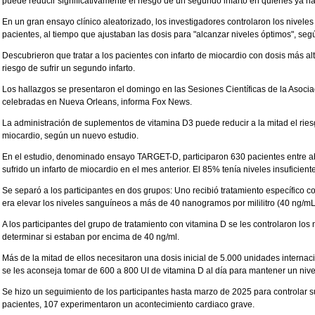
puede reducir significativamente el riesgo de un segundo infarto en quienes ya ha
En un gran ensayo clínico aleatorizado, los investigadores controlaron los nivele
pacientes, al tiempo que ajustaban las dosis para "alcanzar niveles óptimos", s
Descubrieron que tratar a los pacientes con infarto de miocardio con dosis más alt
riesgo de sufrir un segundo infarto.
Los hallazgos se presentaron el domingo en las Sesiones Científicas de la Asoc
celebradas en Nueva Orleans, informa Fox News.
La administración de suplementos de vitamina D3 puede reducir a la mitad el riesg
miocardio, según un nuevo estudio.
En el estudio, denominado ensayo TARGET-D, participaron 630 pacientes entre a
sufrido un infarto de miocardio en el mes anterior. El 85% tenía niveles insuficien
Se separó a los participantes en dos grupos: Uno recibió tratamiento específico con
era elevar los niveles sanguíneos a más de 40 nanogramos por mililitro (40 ng/mL
A los participantes del grupo de tratamiento con vitamina D se les controlaron lo
determinar si estaban por encima de 40 ng/ml.
Más de la mitad de ellos necesitaron una dosis inicial de 5.000 unidades internaci
se les aconseja tomar de 600 a 800 UI de vitamina D al día para mantener un nive
Se hizo un seguimiento de los participantes hasta marzo de 2025 para controlar s
pacientes, 107 experimentaron un acontecimiento cardiaco grave.