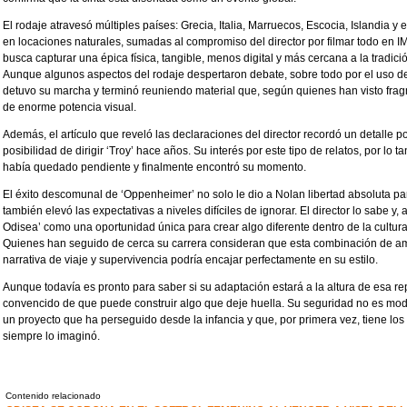
El rodaje atravesó múltiples países: Grecia, Italia, Marruecos, Escocia, Islandia y
en locaciones naturales, sumadas al compromiso del director por filmar todo en I
busca capturar una épica física, tangible, menos digital y más cercana a la tradic
Aunque algunos aspectos del rodaje despertaron debate, sobre todo por el uso de
detuvo su marcha y terminó reuniendo material que, según quienes han visto fra
de enorme potencia visual.
Además, el artículo que reveló las declaraciones del director recordó un detalle p
posibilidad de dirigir ‘Troy’ hace años. Su interés por este tipo de relatos, por lo 
había quedado pendiente y finalmente encontró su momento.
El éxito descomunal de ‘Oppenheimer’ no solo le dio a Nolan libertad absoluta pa
también elevó las expectativas a niveles difíciles de ignorar. El director lo sabe y,
Odisea’ como una oportunidad única para crear algo diferente dentro de la cultu
Quienes han seguido de cerca su carrera consideran que esta combinación de amb
narrativa de viaje y supervivencia podría encajar perfectamente en su estilo.
Aunque todavía es pronto para saber si su adaptación estará a la altura de esa re
convencido de que puede construir algo que deje huella. Su seguridad no es mode
un proyecto que ha perseguido desde la infancia y que, por primera vez, tiene l
siempre lo imaginó.
Contenido relacionado