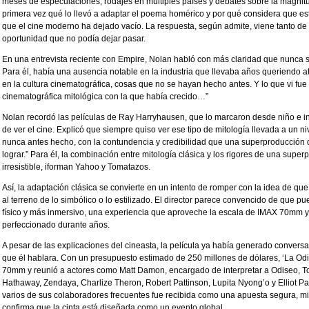
meses de especulaciones, rodajes en múltiples países y debates sobre la magnitud 
primera vez qué lo llevó a adaptar el poema homérico y por qué considera que es
que el cine moderno ha dejado vacío. La respuesta, según admite, viene tanto de
oportunidad que no podía dejar pasar.
En una entrevista reciente con Empire, Nolan habló con más claridad que nunca so
Para él, había una ausencia notable en la industria que llevaba años queriendo 
en la cultura cinematográfica, cosas que no se hayan hecho antes. Y lo que vi fu
cinematográfica mitológica con la que había crecido…”
Nolan recordó las películas de Ray Harryhausen, que lo marcaron desde niño e 
de ver el cine. Explicó que siempre quiso ver ese tipo de mitología llevada a un 
nunca antes hecho, con la contundencia y credibilidad que una superproducción
lograr.” Para él, la combinación entre mitología clásica y los rigores de una sup
irresistible, iforman Yahoo y Tomatazos.
Así, la adaptación clásica se convierte en un intento de romper con la idea de que 
al terreno de lo simbólico o lo estilizado. El director parece convencido de que p
físico y más inmersivo, una experiencia que aproveche la escala de IMAX 70mm y
perfeccionado durante años.
A pesar de las explicaciones del cineasta, la película ya había generado convers
que él hablara. Con un presupuesto estimado de 250 millones de dólares, ‘La Od
70mm y reunió a actores como Matt Damon, encargado de interpretar a Odiseo,
Hathaway, Zendaya, Charlize Theron, Robert Pattinson, Lupita Nyong’o y Elliot Pag
varios de sus colaboradores frecuentes fue recibida como una apuesta segura, mi
confirma que la cinta está diseñada como un evento global.