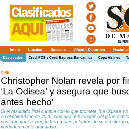
Inicio
Locales
Sucesos
Afición Deportiva
Nacional
Destacados
Credi POS y Credi Express Bancamiga
Copa Airlines
T
CINE
Christopher Nolan revela por fi
‘La Odisea’ y asegura que bus
antes hecho’
Si el resultado final cumple con lo que promete, ‘La Odisea’ 
en el calendario de 2026, sino una reinvención del género mit
contemporánea. Según las propias palabras de su director, lo 
verdaderamente grandioso.