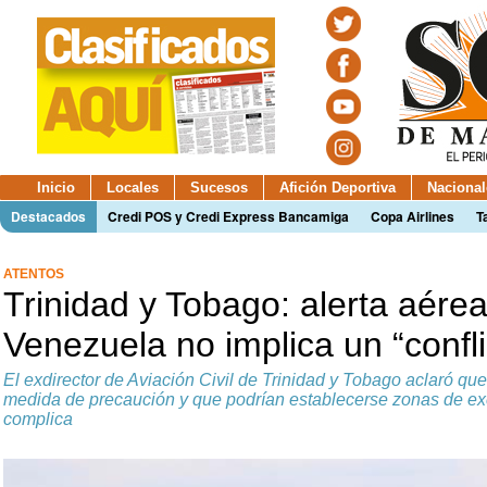
Inicio
Locales
Sucesos
Afición Deportiva
Nacional
Destacados
Credi POS y Credi Express Bancamiga
Copa Airlines
T
ATENTOS
Trinidad y Tobago: alerta aére
Venezuela no implica un “confl
El exdirector de Aviación Civil de Trinidad y Tobago aclaró qu
medida de precaución y que podrían establecerse zonas de excl
complica