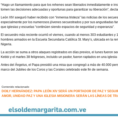
“Hago un llamamiento para que los rehenes sean liberados inmediatamente e ins
tomen las decisiones adecuadas y oportunas para garantizar su liberación”, declar
León XIV aseguró haber recibido con “inmensa tristeza” las noticias de los secuestr
especialmente por los numerosos jóvenes secuestrados y por sus angustiadas fam
que iglesias y escuelas “continúen siendo espacios de seguridad y esperanza”.
El secuestro más reciente ocurrió el viernes, cuando al menos 303 estudiantes y 
hombres armados en la Escuela Secundaria Católica St. Mary’s, ubicada en la remo
Nigeria.
La acción se suma a otros ataques registrados en días previos, el lunes fueron s
Kebbi y el martes 38 feligreses, incluido un pastor, fueron raptados en una iglesi
Antes del Ángelus, el Papa presidió una misa que congregó a más de 40.000 pers
marco del Jubileo de los Coros y las Corales celebrado este fin de semana.
Contenido relacionado
DOILY HERNÁNDEZ: PAPA LEÓN XIV SERÁ UN PORTADOR DE PAZ Y SEGU
AMOR, UNIDAD PAZ Y UNA IGLESIA MISIONERA SERÁN LAS LÍNEAS DE TR