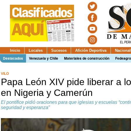
Inicio
Locales
Sucesos
Afición Deportiva
Nacional
Destacados
Venezuela y Chile
Materiales de construcción
Fedeagro
VILO
Papa León XIV pide liberar a l
en Nigeria y Camerún
El pontífice pidió oraciones para que iglesias y escuelas “con
seguridad y esperanza”