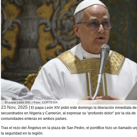
El papa León XIV. / Foto: CORTESÍA
23 Nov, 2025 |
El papa León XIV pidió este domingo la liberación inmediata de 
secuestrados en Nigeria y Camerún, al expresar su “profundo dolor” por la ola de
comunidades enteras en ambos países.
Tras el rezo del Ángelus en la plaza de San Pedro, el pontífice hizo un llamado u
la seguridad en la región.