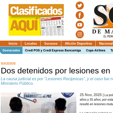
Inicio
Locales
Sucesos
Afición Deportiva
Nacional
Destacados
Credi POS y Credi Express Bancamiga
Copa Airlines
T
SUCESOS
Dos detenidos por lesiones e
La causa judicial es por "Lesiones Recíprocas", y el caso fue no
Ministerio Público.
25 Nov, 2025 |
La pol
años y 35 años, por est
resultó en lesiones mut