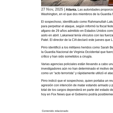
27 Nov, 2025 |
Atlanta.
Las autoridades proporcio
Washington, en el que dos miembros de la Guardia 
El sospechoso, identificado como Rahmanullah Lakan
para perpetrar el ataque, según informó la fiscal fe
afgano de 29 años admitido en Estados Unidos como 
asilo en abril. Lakanwal tenía vínculos con las fuer
Patel. El director de la CIA declaró este jueves que
Pirro identificó a los militares heridos como Sarah
la Guardia Nacional de Virginia Occidental que fue
crítico y han sido sometidos a cirugía.
Varias agencias policiales están llevando a cabo una
investigadores aún no han determinado el motivo del 
como un “acto terrorista” y rápidamente utilizó el ata
Pirro indicó que el sospechoso, quien portaba un re
agresión con intención de matar estando armado y p
total de los cargos dependerá en parte del estado de 
hoy en Fox News que el Gobierno podría posiblement
Contenido relacionado