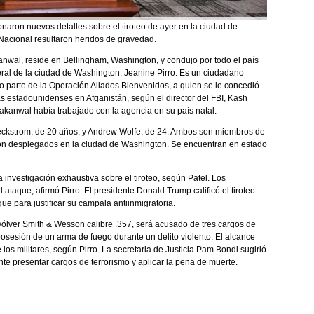
naron nuevos detalles sobre el tiroteo de ayer en la ciudad de
Nacional resultaron heridos de gravedad.
wal, reside en Bellingham, Washington, y condujo por todo el país
deral de la ciudad de Washington, Jeanine Pirro. Es un ciudadano
parte de la Operación Aliados Bienvenidos, a quien se le concedió
zas estadounidenses en Afganistán, según el director del FBI, Kash
 Lakanwal había trabajado con la agencia en su país natal.
 Beckstrom, de 20 años, y Andrew Wolfe, de 24. Ambos son miembros de
ron desplegados en la ciudad de Washington. Se encuentran en estado
 investigación exhaustiva sobre el tiroteo, según Patel. Los
ataque, afirmó Pirro. El presidente Donald Trump calificó el tiroteo
que para justificar su campala antiinmigratoria.
vólver Smith & Wesson calibre .357, será acusado de tres cargos de
osesión de un arma de fuego durante un delito violento. El alcance
los militares, según Pirro. La secretaria de Justicia Pam Bondi sugirió
e presentar cargos de terrorismo y aplicar la pena de muerte.