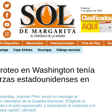
Porlamar
7 de agosto de 2026
ión Deportiva
Nacionales
Internacionales
Vida de Hoy
Ge
camiga
Copa Airlines
Tacarigua
Diálogo nacional
iroteo en Washington tenía
erzas estadounidenses en
Columbia, Jeanine Pirro, envió un mensaje al
os miembros de la Guardia Nacional. “Elegiste el
a y el país equivocado, y lamentarás la violencia y el
stra nación”, declaró.