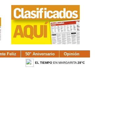
nte Feliz
50° Aniversario
Opinión
EL TIEMPO
EN MARGARITA
28°C