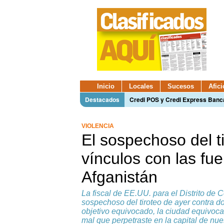
Inicio
Locales
Sucesos
Afic
Destacados
Credi POS y Credi Express Ban
VIOLENCIA
El sospechoso del t
vínculos con las fu
Afganistán
La fiscal de EE.UU. para el Distrito de 
sospechoso del tiroteo de ayer contra d
objetivo equivocado, la ciudad equivocad
mal que perpetraste en la capital de nue