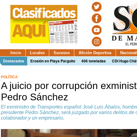
Inicio
Locales
Sucesos
Afición Deportiva
Nacional
Destacados
Erosión en Playa Parguito
406 toneladas
CDI Hugo Chá
POLÍTICA
A juicio por corrupción exminis
Pedro Sánchez
El exministro de Transportes español José Luis Ábalos, hombr
presidente Pedro Sánchez, será juzgado por varios delitos de 
colaborador y un empresario.