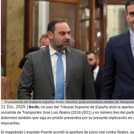
El presidente del Gobierno español, Pedro Sánchez, junto al entonces ministro de Transport
11 Dic, 2025 |
Berlín.
Un juez del Tribunal Supremo de España dictó la apertura 
socialista de Transportes José Luis Ábalos (2018-2021) y ex número tres del part
determinó también que siga en prisión preventiva por su presunta implicación en 
mascarillas.
El magistrado Leopoldo Puente acordó la apertura de juicio oral contra Ábalos, s