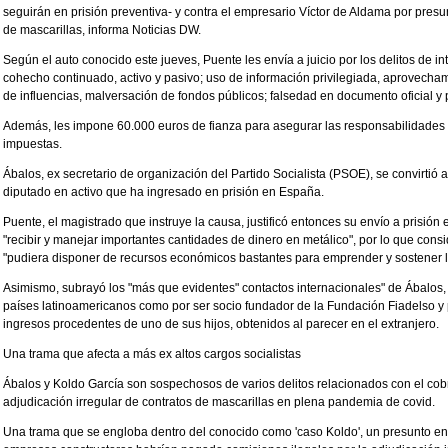
seguirán en prisión preventiva- y contra el empresario Víctor de Aldama por presu
de mascarillas, informa Noticias DW.
Según el auto conocido este jueves, Puente les envía a juicio por los delitos de i
cohecho continuado, activo y pasivo; uso de información privilegiada, aprovechami
de influencias, malversación de fondos públicos; falsedad en documento oficial y 
Además, les impone 60.000 euros de fianza para asegurar las responsabilidades 
impuestas.
Ábalos, ex secretario de organización del Partido Socialista (PSOE), se convirtió 
diputado en activo que ha ingresado en prisión en España.
Puente, el magistrado que instruye la causa, justificó entonces su envío a prisión
"recibir y manejar importantes cantidades de dinero en metálico", por lo que cons
"pudiera disponer de recursos económicos bastantes para emprender y sostener l
Asimismo, subrayó los "más que evidentes" contactos internacionales" de Ábalos,
países latinoamericanos como por ser socio fundador de la Fundación Fiadelso y
ingresos procedentes de uno de sus hijos, obtenidos al parecer en el extranjero.
Una trama que afecta a más ex altos cargos socialistas
Ábalos y Koldo García son sospechosos de varios delitos relacionados con el cob
adjudicación irregular de contratos de mascarillas en plena pandemia de covid.
Una trama que se engloba dentro del conocido como 'caso Koldo', un presunto e