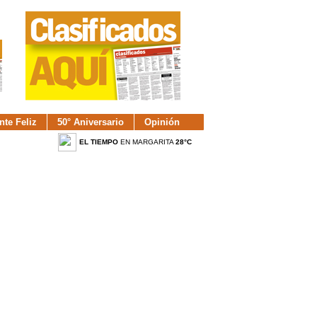
nte Feliz
50° Aniversario
Opinión
EL TIEMPO
EN MARGARITA
28°C