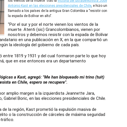
los vientos de la muerte" tras la
victoria del ultraderechista José
Antonio Kast en las elecciones presidenciales de Chile
, e hizo un
llamado a los países de la antigua Gran Colombia a "resistir con
la espada de Bolívar en alto".
"Por el sur y por el norte vienen los vientos de la
muerte. Atenti (sic) Grancolombianos, vienen por
nosotros y debemos resistir con la espada de Bolívar
andatario en una publicación en X, en la que compartió un
egún la ideología del gobierno de cada país.
 entre 1819 y 1931 y del cual formaron parte lo que hoy
má, que en ese entonces era un departamento
lógicas a Kast, agregó: "Me han bloqueado mi trino (tuit)
esista en Chile, espero se recupere".
or amplio margen a la izquierdista Jeannette Jara,
 Gabriel Boric, en las elecciones presidenciales de Chile.
a de la región, Kast prometió la expulsión masiva de
delito o la construcción de cárceles de máxima seguridad
tráfico.