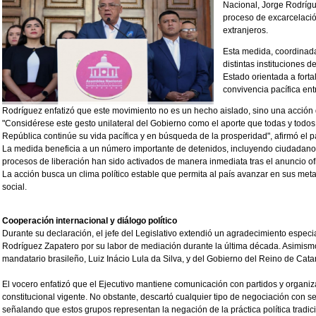
Nacional, Jorge Rodrígue
proceso de excarcelaci
extranjeros.
Esta medida, coordinada
distintas instituciones 
Estado orientada a forta
convivencia pacífica ent
Rodríguez enfatizó que este movimiento no es un hecho aislado, sino una acción 
"Considérese este gesto unilateral del Gobierno como el aporte que todas y todo
República continúe su vida pacífica y en búsqueda de la prosperidad", afirmó el p
La medida beneficia a un número importante de detenidos, incluyendo ciudadanos
procesos de liberación han sido activados de manera inmediata tras el anuncio ofi
La acción busca un clima político estable que permita al país avanzar en sus me
social.
Cooperación internacional y diálogo político
Durante su declaración, el jefe del Legislativo extendió un agradecimiento especi
Rodríguez Zapatero por su labor de mediación durante la última década. Asimismo
mandatario brasileño, Luiz Inácio Lula da Silva, y del Gobierno del Reino de Cata
El vocero enfatizó que el Ejecutivo mantiene comunicación con partidos y organi
constitucional vigente. No obstante, descartó cualquier tipo de negociación con se
señalando que estos grupos representan la negación de la práctica política tradici