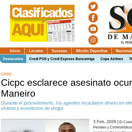
Inicio
Locales
Sucesos
Afición Deportiva
Nacional
Destacados
Credi POS y Credi Express Bancamiga
Copa Airlines
T
CASO
Cicpc esclarece asesinato ocur
Maneiro
Durante el procedimiento, los agentes incautaron dinero en efe
víctima y envoltorios de droga
3 Feb, 2026 |
El Cuer
Penales y Criminalística