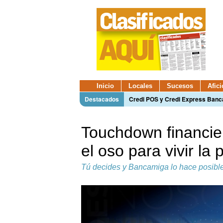
Inicio
Locales
Sucesos
Afic
Destacados
Credi POS y Credi Express Ban
Touchdown financie
el oso para vivir la
Tú decides y Bancamiga lo hace posible 