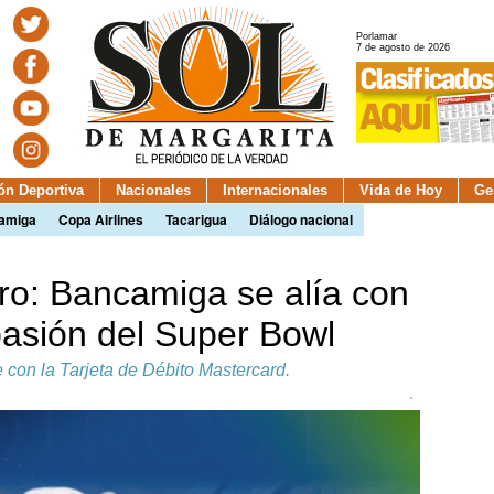
Porlamar
7 de agosto de 2026
ión Deportiva
Nacionales
Internacionales
Vida de Hoy
Ge
camiga
Copa Airlines
Tacarigua
Diálogo nacional
ro: Bancamiga se alía con
 pasión del Super Bowl
con la Tarjeta de Débito Mastercard.
.