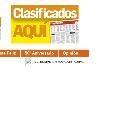
nte Feliz
50° Aniversario
Opinión
EL TIEMPO
EN MARGARITA
28°C