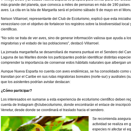
más grande del planeta, que convoca a miles de personas en más de 190 países a 
aves. La cita en la Isla de Margarita será el próximo sábado 9 de mayo en el Mo
Nelson Villarroel, representante del Club de Ecoturismo, explicó que esta iniciativa 
venezolano con el objetivo de fortalecer los registros sobre la biodiversidad local 
científicas.
“No solo se trata de ver aves, sino de generar información valiosa que ayuda a los
migratorias y el estado de las poblaciones”, destacó Villarroel.
La jornada margariteña se desarrollará de manera puntual en el Sendero del Cant
Laguna de las Marites donde los participantes podrán identificar distintas espec
comprender la importancia de conservar estos hábitats naturales que albergan un
Aunque Nueva Esparta no cuenta con aves endémicas, se ha consolidado como un
transitan por el Caribe en sus rutas migratorias boreales (norte-sur) y australes (
que los asistentes podrían avistar destacan:
¿Cómo participar?
Los interesados en sumarse a esta experiencia de ecoturismo científico deben regi
cuenta de Instagram @clubecoturismo, donde encontrarán el enlace de inscripción
Venetur, desde donde se coordinará el traslado hacia el sendero.
Se recomienda asegurar 
actividad se realiza en
especies ni afectar el eq