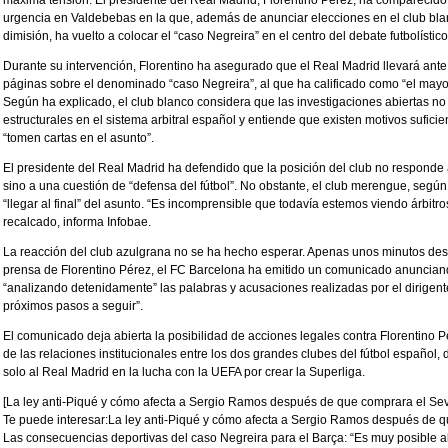
urgencia en Valdebebas en la que, además de anunciar elecciones en el club blan
dimisión, ha vuelto a colocar el “caso Negreira” en el centro del debate futbolístic
Durante su intervención, Florentino ha asegurado que el Real Madrid llevará ant
páginas sobre el denominado “caso Negreira”, al que ha calificado como “el mayor 
Según ha explicado, el club blanco considera que las investigaciones abiertas 
estructurales en el sistema arbitral español y entiende que existen motivos sufic
“tomen cartas en el asunto”.
El presidente del Real Madrid ha defendido que la posición del club no responde 
sino a una cuestión de “defensa del fútbol”. No obstante, el club merengue, según
“llegar al final” del asunto. “Es incomprensible que todavía estemos viendo árbitr
recalcado, informa Infobae.
La reacción del club azulgrana no se ha hecho esperar. Apenas unos minutos desp
prensa de Florentino Pérez, el FC Barcelona ha emitido un comunicado anuncian
“analizando detenidamente” las palabras y acusaciones realizadas por el dirigente
próximos pasos a seguir”.
El comunicado deja abierta la posibilidad de acciones legales contra Florentino P
de las relaciones institucionales entre los dos grandes clubes del fútbol español
solo al Real Madrid en la lucha con la UEFA por crear la Superliga.
[La ley anti-Piqué y cómo afecta a Sergio Ramos después de que comprara el Sevi
Te puede interesar:La ley anti-Piqué y cómo afecta a Sergio Ramos después de q
Las consecuencias deportivas del caso Negreira para el Barça: “Es muy posible 