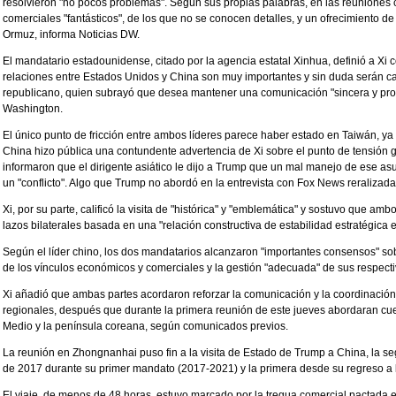
resolvieron "no pocos problemas". Según sus propias palabras, en las reuniones 
comerciales "fantásticos", de los que no se conocen detalles, y un ofrecimiento 
Ormuz, informa Noticias DW.
El mandatario estadounidense, citado por la agencia estatal Xinhua, definió a Xi 
relaciones entre Estados Unidos y China son muy importantes y sin duda serán ca
republicano, quien subrayó que desea mantener una comunicación "sincera y prof
Washington.
El único punto de fricción entre ambos líderes parece haber estado en Taiwán, ya
China hizo pública una contundente advertencia de Xi sobre el punto de tensión g
informaron que el dirigente asiático le dijo a Trump que un mal manejo de ese as
un "conflicto". Algo que Trump no abordó en la entrevista con Fox News reralizada d
Xi, por su parte, calificó la visita de "histórica" y "emblemática" y sostuvo que am
lazos bilaterales basada en una "relación constructiva de estabilidad estratégica 
Según el líder chino, los dos mandatarios alcanzaron "importantes consensos" sob
de los vínculos económicos y comerciales y la gestión "adecuada" de sus respect
Xi añadió que ambas partes acordaron reforzar la comunicación y la coordinación
regionales, después que durante la primera reunión de este jueves abordaran cue
Medio y la península coreana, según comunicados previos.
La reunión en Zhongnanhai puso fin a la visita de Estado de Trump a China, la segu
de 2017 durante su primer mandato (2017-2021) y la primera desde su regreso a
El viaje, de menos de 48 horas, estuvo marcado por la tregua comercial pactada 