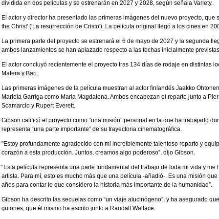
dividida en dos películas y se estrenarán en 2027 y 2028, según señala Variety.
El actor y director ha presentado las primeras imágenes del nuevo proyecto, que se
the Christ' ('La resurrección de Cristo'). La película original llegó a los cines en 20
La primera parte del proyecto se estrenará el 6 de mayo de 2027 y la segunda lle
ambos lanzamientos se han aplazado respecto a las fechas inicialmente prevista
El actor concluyó recientemente el proyecto tras 134 días de rodaje en distintas lo
Matera y Bari.
Las primeras imágenes de la película muestran al actor finlandés Jaakko Ohtonen e
Mariela Garriga como María Magdalena. Ambos encabezan el reparto junto a Pier 
Scamarcio y Rupert Everett.
Gibson calificó el proyecto como “una misión” personal en la que ha trabajado 
representa “una parte importante” de su trayectoria cinematográfica.
"Estoy profundamente agradecido con mi increíblemente talentoso reparto y equi
corazón a esta producción. Juntos, creamos algo poderoso”, dijo Gibson.
“Esta película representa una parte fundamental del trabajo de toda mi vida y me
artista. Para mí, esto es mucho más que una película -añadió-. Es una misión qu
años para contar lo que considero la historia más importante de la humanidad”.
Gibson ha descrito las secuelas como “un viaje alucinógeno”, y ha asegurado que
guiones, que él mismo ha escrito junto a Randall Wallace.