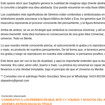
Esto quiere decir que Sagitario genera la cualidad de imaginar algo (mente abstra
lo concreto y tangible esa idea abstracta. Eso puede resumirse en esta frase bíbli
Las cualidades más significativas de Géminis están contenidas y simbolizadas en 
simbolismo puede asociarse a la figura bíblica de Adán y Eva, los gemelos que Di
masculina representa el proceso consciente del pensamiento, y la figura femenina
Arriba de ambos, se ve un Arcángel que simboliza la conciencia universal, y allí e
desea transmitir: toda idea humana es consecuencia de una gran Idea Universal, 
universo: Todo es Mente.
Lo que nuestra mente consciente piensa, el subconsciente lo graba y lo reproduce
o malo, es producto de nuestros pensamientos. De tal forma que, si tenemos pen
los graba y luego se reproducen en nuestra vida cotidiana; si pensamos positivo, o
Esto tiene que ver con la ley de dualidad, y aquí es importante entender que la 
moneda: frio-calor, amor-odio, bueno o malo. La primera ley universal es capaz d
llevarnos a una Verdad inmutable, bajo el principio de que el Universo es Mental.
** Consultas con el astrólogo Pedro González Silva por el WhatsApp: 0424 801599
starpetrvs@gmail.com
Contenido relacionado
CANDIDATOS A LOS PREMIOS DE MLB, MVP, CY YOUNGS Y NOVATOS DEL 
JÓVENES ASTROS HACIA EL TÍTULO