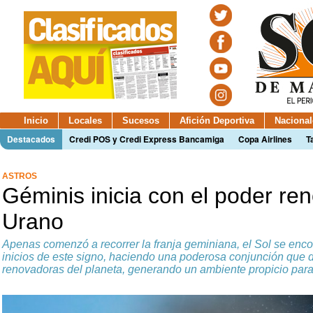
Inicio
Locales
Sucesos
Afición Deportiva
Nacional
Destacados
Credi POS y Credi Express Bancamiga
Copa Airlines
T
ASTROS
Géminis inicia con el poder re
Urano
Apenas comenzó a recorrer la franja geminiana, el Sol se enco
inicios de este signo, haciendo una poderosa conjunción que 
renovadoras del planeta, generando un ambiente propicio para