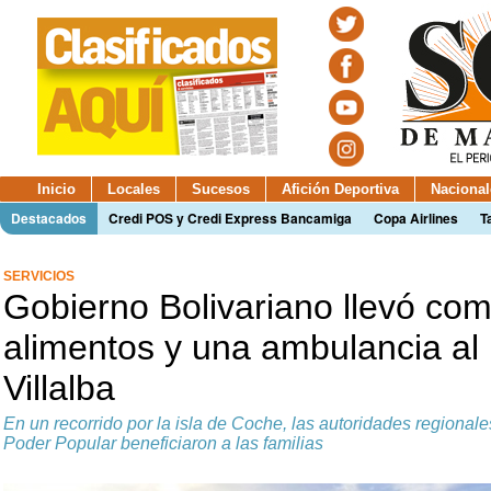
Inicio
Locales
Sucesos
Afición Deportiva
Nacional
Destacados
Credi POS y Credi Express Bancamiga
Copa Airlines
T
SERVICIOS
Gobierno Bolivariano llevó com
alimentos y una ambulancia al
Villalba
En un recorrido por la isla de Coche, las autoridades regional
Poder Popular beneficiaron a las familias