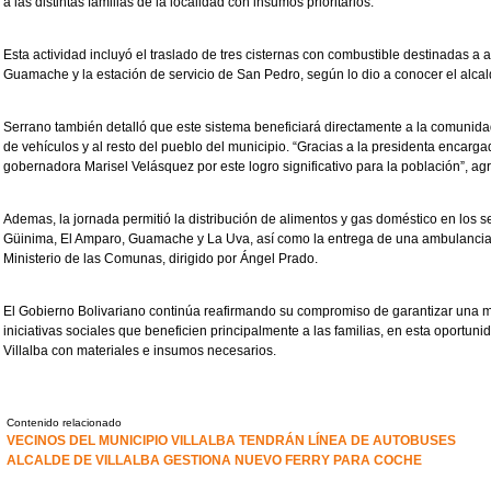
a las distintas familias de la localidad con insumos prioritarios.
Esta actividad incluyó el traslado de tres cisternas con combustible destinadas a
Guamache y la estación de servicio de San Pedro, según lo dio a conocer el alca
Serrano también detalló que este sistema beneficiará directamente a la comunida
de vehículos y al resto del pueblo del municipio. “Gracias a la presidenta encarg
gobernadora Marisel Velásquez por este logro significativo para la población”, ag
Ademas, la jornada permitió la distribución de alimentos y gas doméstico en los s
Güinima, El Amparo, Guamache y La Uva, así como la entrega de una ambulancia
Ministerio de las Comunas, dirigido por Ángel Prado.
El Gobierno Bolivariano continúa reafirmando su compromiso de garantizar una m
iniciativas sociales que beneficien principalmente a las familias, en esta oportuni
Villalba con materiales e insumos necesarios.
Contenido relacionado
VECINOS DEL MUNICIPIO VILLALBA TENDRÁN LÍNEA DE AUTOBUSES
ALCALDE DE VILLALBA GESTIONA NUEVO FERRY PARA COCHE