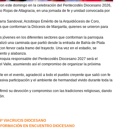
ron este domingo en la celebración del Pentecostés Diocesano 2026,
to Rojas de Altagracia, en una jornada de fe y unidad convocada por
arra Sandoval, Arzobispo Emérito de la Arquidiócesis de Coro,
 que conforman la Diócesis de Margarita, quienes se unieron para
os jóvenes en los diferentes sectores que conforman la parroquia
alizó una caminata que partió desde la entrada de Bahía de Plata
 con fervor cada tramo del trayecto. Una vez en el estadio, se
iento y alabanza.
parroquia responsable del Pentecostés Diocesano 2027 será el
el Valle, asumiendo así el compromiso de organizar la próxima
nte en el evento, agradeció a todo el pueblo creyente que salió con fe
masiva participación y el ambiente de hermandad vivido durante toda la
afirmó su devoción y compromiso con las tradiciones religiosas, dando
ón.
19º VIACRUCIS DIOCESANO
Y FORMACIÓN EN ENCUENTRO DIOCESANO