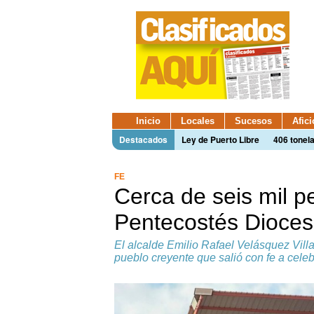
Inicio
Locales
Sucesos
Afic
Destacados
Ley de Puerto Libre
406 tonel
FE
Cerca de seis mil p
Pentecostés Dioces
El alcalde Emilio Rafael Velásquez Villa
pueblo creyente que salió con fe a celebr