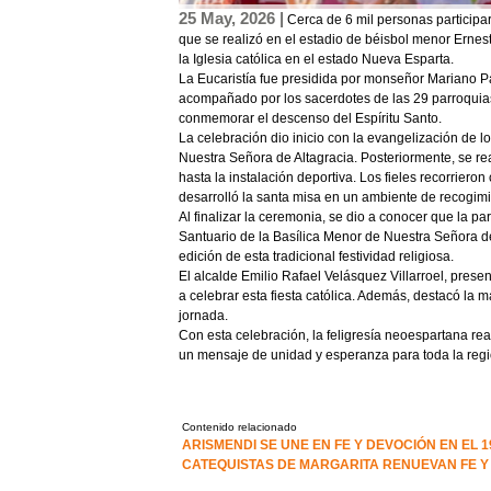
25 May, 2026 |
Cerca de 6 mil personas participa
que se realizó en el estadio de béisbol menor Ernes
la Iglesia católica en el estado Nueva Esparta.
La Eucaristía fue presidida por monseñor Mariano P
acompañado por los sacerdotes de las 29 parroquias
conmemorar el descenso del Espíritu Santo.
La celebración dio inicio con la evangelización de l
Nuestra Señora de Altagracia. Posteriormente, se re
hasta la instalación deportiva. Los fieles recorrieron
desarrolló la santa misa en un ambiente de recogim
Al finalizar la ceremonia, se dio a conocer que la 
Santuario de la Basílica Menor de Nuestra Señora d
edición de esta tradicional festividad religiosa.
El alcalde Emilio Rafael Velásquez Villarroel, prese
a celebrar esta fiesta católica. Además, destacó la 
jornada.
Con esta celebración, la feligresía neoespartana re
un mensaje de unidad y esperanza para toda la regi
Contenido relacionado
ARISMENDI SE UNE EN FE Y DEVOCIÓN EN EL 
CATEQUISTAS DE MARGARITA RENUEVAN FE 