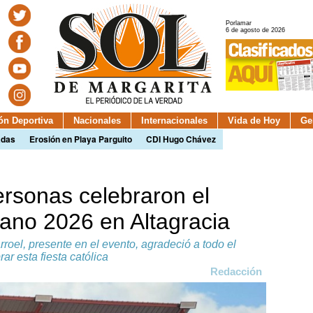
Porlamar
6 de agosto de 2026
ión Deportiva
Nacionales
Internacionales
Vida de Hoy
Ge
adas
Erosión en Playa Parguito
CDI Hugo Chávez
ersonas celebraron el
ano 2026 en Altagracia
rroel, presente en el evento, agradeció a todo el
ar esta fiesta católica
Redacción