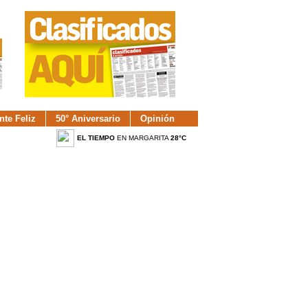
nte Feliz
50° Aniversario
Opinión
EL TIEMPO
EN MARGARITA
28°C