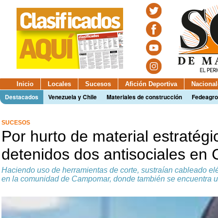
Inicio
Locales
Sucesos
Afición Deportiva
Nacional
Destacados
Venezuela y Chile
Materiales de construcción
Fedeagro
SUCESOS
Por hurto de material estratégi
detenidos dos antisociales e
Haciendo uso de herramientas de corte, sustraían cableado el
en la comunidad de Campomar, donde también se encuentra u