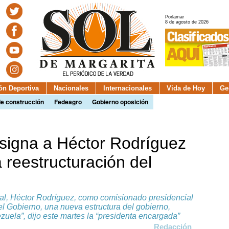
Porlamar
8 de agosto de 2026
ión Deportiva
Nacionales
Internacionales
Vida de Hoy
Ge
de construcción
Fedeagro
Gobierno oposición
signa a Héctor Rodríguez
 reestructuración del
ial, Héctor Rodríguez, como comisionado presidencial
del Gobierno, una nueva estructura del gobierno,
uela”, dijo este martes la “presidenta encargada”
Redacción