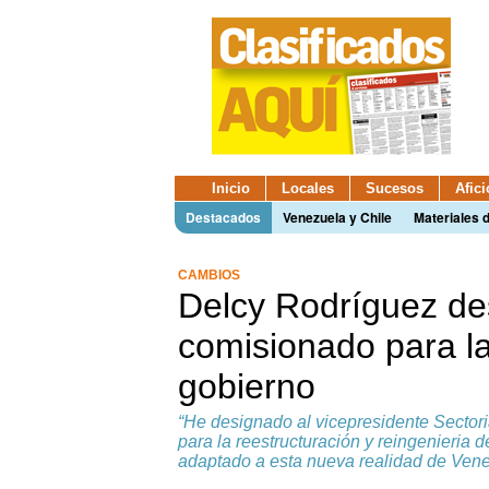
Inicio
Locales
Sucesos
Afic
Destacados
Venezuela y Chile
Materiales 
CAMBIOS
Delcy Rodríguez de
comisionado para la
gobierno
“He designado al vicepresidente Sector
para la reestructuración y reingenieria 
adaptado a esta nueva realidad de Venez