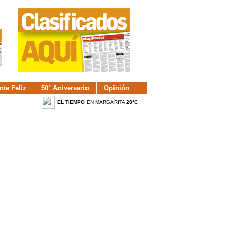
nte Feliz
50° Aniversario
Opinión
EL TIEMPO
EN MARGARITA
28°C