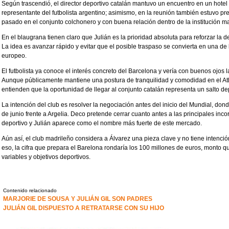
Según trascendió, el director deportivo catalán mantuvo un encuentro en un hote
representante del futbolista argentino; asimismo, en la reunión también estuvo 
pasado en el conjunto colchonero y con buena relación dentro de la institución m
En el blaugrana tienen claro que Julián es la prioridad absoluta para reforzar la 
La idea es avanzar rápido y evitar que el posible traspaso se convierta en una de
europeo.
El futbolista ya conoce el interés concreto del Barcelona y vería con buenos ojos la
Aunque públicamente mantiene una postura de tranquilidad y comodidad en el Atl
entienden que la oportunidad de llegar al conjunto catalán representa un salto depo
La intención del club es resolver la negociación antes del inicio del Mundial, don
de junio frente a Argelia. Deco pretende cerrar cuanto antes a las principales in
deportivo y Julián aparece como el nombre más fuerte de este mercado.
Aún así, el club madrileño considera a Álvarez una pieza clave y no tiene intenció
eso, la cifra que prepara el Barelona rondaría los 100 millones de euros, monto 
variables y objetivos deportivos.
Contenido relacionado
MARJORIE DE SOUSA Y JULIÁN GIL SON PADRES
JULIÁN GIL DISPUESTO A RETRATARSE CON SU HIJO