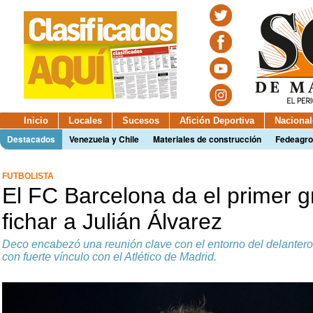
Inicio
Locales
Sucesos
Afición Deportiva
Nacional
Destacados
Venezuela y Chile
Materiales de construcción
Fedeagro
FUTBOLISTA
El FC Barcelona da el primer 
fichar a Julián Álvarez
Deco encabezó una reunión clave con el entorno del delantero
con fuerte vínculo con el Atlético de Madrid.