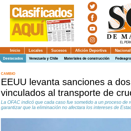
Inicio
Locales
Sucesos
Afición Deportiva
Nacional
Destacados
Venezuela y Chile
Materiales de construcción
Fedeagro
CAMBIO
EEUU levanta sanciones a do
vinculados al transporte de cr
La OFAC indicó que cada caso fue sometido a un proceso de rev
garantizar que la eliminación no afectara los intereses de Est