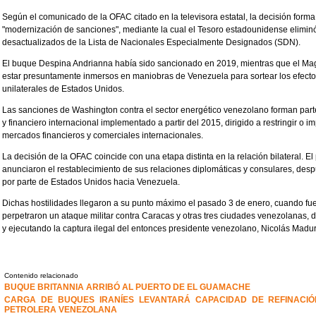
Según el comunicado de la OFAC citado en la televisora estatal, la decisión forma 
"modernización de sanciones", mediante la cual el Tesoro estadounidense elimin
desactualizados de la Lista de Nacionales Especialmente Designados (SDN).
El buque Despina Andrianna había sido sancionado en 2019, mientras que el Mag
estar presuntamente inmersos en maniobras de Venezuela para sortear los efectos
unilaterales de Estados Unidos.
Las sanciones de Washington contra el sector energético venezolano forman pa
y financiero internacional implementado a partir del 2015, dirigido a restringir o i
mercados financieros y comerciales internacionales.
La decisión de la OFAC coincide con una etapa distinta en la relación bilateral.
anunciaron el restablecimiento de sus relaciones diplomáticas y consulares, desp
por parte de Estados Unidos hacia Venezuela.
Dichas hostilidades llegaron a su punto máximo el pasado 3 de enero, cuando f
perpetraron un ataque militar contra Caracas y otras tres ciudades venezolanas,
y ejecutando la captura ilegal del entonces presidente venezolano, Nicolás Maduro
Contenido relacionado
BUQUE BRITANNIA ARRIBÓ AL PUERTO DE EL GUAMACHE
CARGA DE BUQUES IRANÍES LEVANTARÁ CAPACIDAD DE REFINACIÓ
PETROLERA VENEZOLANA