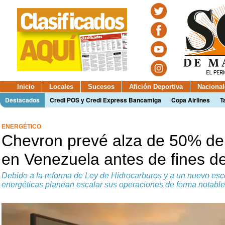
Inicio
Locales
Sucesos
Afición Deportiva
Nacional
Destacados
Credi POS y Credi Express Bancamiga
Copa Airlines
T
ENERGÉTICO
Chevron prevé alza de 50% de
en Venezuela antes de fines d
Debido a la reforma de Ley de Hidrocarburos y a un nuevo esce
energéticas planean escalar sus operaciones de forma notable 