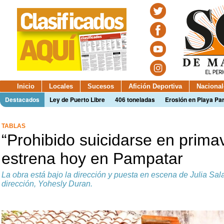
Inicio
Locales
Sucesos
Afición Deportiva
Nacional
Destacados
Ley de Puerto Libre
406 toneladas
Erosión en Playa Par
TABLAS
“Prohibido suicidarse en prima
estrena hoy en Pampatar
La obra está bajo la dirección y puesta en escena de Julia Sala
dirección, Yohesly Duran.