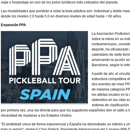
viaje y hospedaje en uno de los polos turísticos más cotizados del planeta.
Las modalidades que pondrán a volar la bola plástica son: individual y doble mas
desde los niveles 2.0 hasta 5.0 en diversos niveles de edad hasta + 60 años.
Expansión PPA
La Asociación Profesiona
sobre la mesa en su estr
norteamericano, conside
deporte, ha oficializad
calendario de siete tor
arrancando la acción so
Barcelona, según lo infor
A partir de ahí, el circui
estructura competitiva d
dos eventos de nivel PPA
de máxima categoría PPA
los atletas locales es la
obtenidos en las citas 
sistema de clasificación
por primera vez, una vía directa para que los jugadores españoles den el salto a la
necesidad de mudarse a los Estados Unidos.
"El pickleball crece de forma exponencial y España ha demostrado un interés y u
toda la región", destacó Chris Patrick, Presidente Internacional del Carvana PPA T