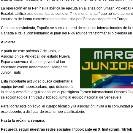
La operación en la Península Ibérica se ejecuta en alianza con Smash Pickleball 
Escofet, calificó este desembarco como un "hito monumental" que no solo aument
impulsará de forma comercial toda la industria periférica del deporte en Europa.
Con este movimiento, España se suma a la red de circuitos internacionales de la 
Canadá e Italia, consolidando el plan del PPA Tour de transformar el pickleball 
Al cierre
A partir de este próximo 7 de junio, la
Asociación de Pickleball del estado Nueva
Esparta convoca al talento juvenil al tan
esperado evento denominado ‘’Margarita
Junior Trials’’.
Esta importante actividad busca conformar al
equipo juvenil neoespartano, que defenderá
la casa y vestirá el orgullo local en el prestigioso Torneo Internacional Orinoco C
seleccionado de Trinidad y Tobago, junto al equipo nacional de Venezuela,
Para lograr este objetivo, el cuerpo técnico y la asociación invita a la comunidad p
este deporte, a disfrutar de este torneo clasificatorio.
Hasta la próxima semana.
Recuerda seguir nuestras redes sociales @pbpicante en X, Instagram, TikTok