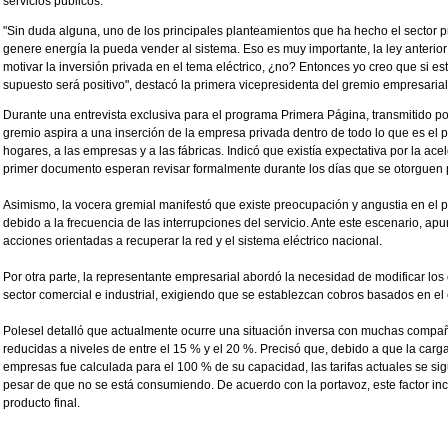
servicios públicos.
"Sin duda alguna, uno de los principales planteamientos que ha hecho el sector p
genere energía la pueda vender al sistema. Eso es muy importante, la ley anterior 
motivar la inversión privada en el tema eléctrico, ¿no? Entonces yo creo que si es
supuesto será positivo", destacó la primera vicepresidenta del gremio empresarial
Durante una entrevista exclusiva para el programa Primera Página, transmitido po
gremio aspira a una inserción de la empresa privada dentro de todo lo que es el p
hogares, a las empresas y a las fábricas. Indicó que existía expectativa por la ace
primer documento esperan revisar formalmente durante los días que se otorguen 
Asimismo, la vocera gremial manifestó que existe preocupación y angustia en el 
debido a la frecuencia de las interrupciones del servicio. Ante este escenario, apu
acciones orientadas a recuperar la red y el sistema eléctrico nacional.
Por otra parte, la representante empresarial abordó la necesidad de modificar los c
sector comercial e industrial, exigiendo que se establezcan cobros basados en el
Polesel detalló que actualmente ocurre una situación inversa con muchas compa
reducidas a niveles de entre el 15 % y el 20 %. Precisó que, debido a que la carga
empresas fue calculada para el 100 % de su capacidad, las tarifas actuales se si
pesar de que no se está consumiendo. De acuerdo con la portavoz, este factor in
producto final.