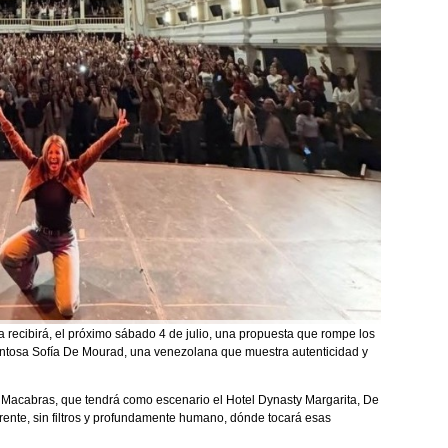
 recibirá, el próximo sábado 4 de julio, una propuesta que rompe los
lentosa Sofía De Mourad, una venezolana que muestra autenticidad y
Macabras, que tendrá como escenario el Hotel Dynasty Margarita, De
rente, sin filtros y profundamente humano, dónde tocará esas