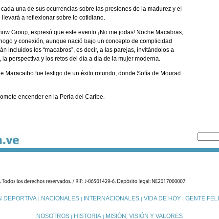
 cada una de sus ocurrencias sobre las presiones de la madurez y el
levará a reflexionar sobre lo cotidiano.
 Show Group, expresó que este evento ¡No me jodas! Noche Macabras,
ahogo y conexión, aunque nació bajo un concepto de complicidad
n incluidos los “macabros”, es decir, a las parejas, invitándolos a
 la perspectiva y los retos del día a día de la mujer moderna.
de Maracaibo fue testigo de un éxito rotundo, donde Sofía de Mourad
promete encender en la Perla del Caribe.
N DEPORTIVA
NACIONALES
INTERNACIONALES
VIDA DE HOY
GENTE FELI
|
|
|
|
NOSOTROS
HISTORIA
MISIÓN, VISIÓN Y VALORES
|
|