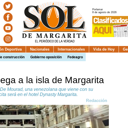
Porlamar
8 de agosto de 2026
ión Deportiva
Nacionales
Internacionales
Vida de Hoy
Ge
de construcción
Gobierno oposición
Fedeagro
ga a la isla de Margarita
a De Mourad, una venezolana que viene con su
ita será en el hotel Dynasty Margarita.
Redacción