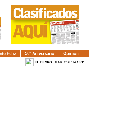
nte Feliz
50° Aniversario
Opinión
EL TIEMPO
EN MARGARITA
28°C