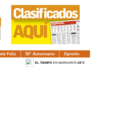
nte Feliz
50° Aniversario
Opinión
EL TIEMPO
EN MARGARITA
28°C