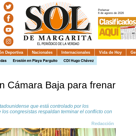
Porlamar
6 de agosto de 2026
ión Deportiva
Nacionales
Internacionales
Vida de Hoy
Ge
adas
Erosión en Playa Parguito
CDI Hugo Chávez
en Cámara Baja para frenar
adounidense que está controlado por los
 los congresistas respaldan terminar el conflicto con
Redacción