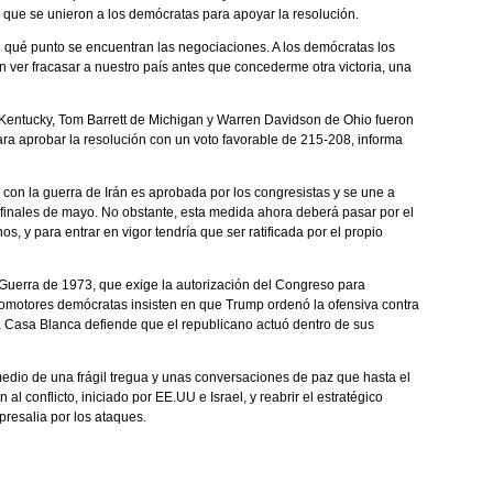
o que se unieron a los demócratas para apoyar la resolución.
en qué punto se encuentran las negociaciones. A los demócratas los
an ver fracasar a nuestro país antes que concederme otra victoria, una
 Kentucky, Tom Barrett de Michigan y Warren Davidson de Ohio fueron
ra aprobar la resolución con un voto favorable de 215-208, informa
 con la guerra de Irán es aprobada por los congresistas y se une a
 finales de mayo. No obstante, esta medida ahora deberá pasar por el
nos, y para entrar en vigor tendría que ser ratificada por el propio
Guerra de 1973, que exige la autorización del Congreso para
romotores demócratas insisten en que Trump ordenó la ofensiva contra
la Casa Blanca defiende que el republicano actuó dentro de sus
medio de una frágil tregua y unas conversaciones de paz que hasta el
l conflicto, iniciado por EE.UU e Israel, y reabrir el estratégico
resalia por los ataques.