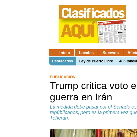
Inicio
Locales
Sucesos
Afic
Destacados
Ley de Puerto Libre
406 tonel
PUBLICACIÓN
Trump critica voto 
guerra en Irán
La medida debe pasar por el Senado est
repúblicanos, pero es la primera vez que
Teherán.