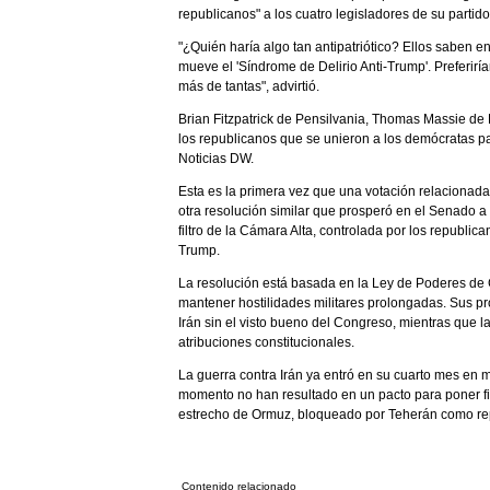
republicanos" a los cuatro legisladores de su partid
"¿Quién haría algo tan antipatriótico? Ellos saben 
mueve el 'Síndrome de Delirio Anti-Trump'. Preferirí
más de tantas", advirtió.
Brian Fitzpatrick de Pensilvania, Thomas Massie de
los republicanos que se unieron a los demócratas pa
Noticias DW.
Esta es la primera vez que una votación relacionada
otra resolución similar que prosperó en el Senado a
filtro de la Cámara Alta, controlada por los republica
Trump.
La resolución está basada en la Ley de Poderes de 
mantener hostilidades militares prolongadas. Sus p
Irán sin el visto bueno del Congreso, mientras que 
atribuciones constitucionales.
La guerra contra Irán ya entró en su cuarto mes en 
momento no han resultado en un pacto para poner fin a
estrecho de Ormuz, bloqueado por Teherán como rep
Contenido relacionado