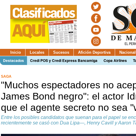
Inicio
Locales
Sucesos
Afición Deportiva
Nacional
Destacados
Credi POS y Credi Express Bancamiga
Copa Airlines
T
SAGA
"Muchos espectadores no acep
James Bond negro": el actor Id
que el agente secreto no sea 
Entre los posibles candidatos que suenan para el papel se e
recientemente se casó con Dua Lipa—, Henry Cavill y Aaron T