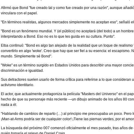
Afirmó que Bond "fue creado tal y como fue creado por una razón", aunque añadió
vinculara con el papel.
"En términos realistas, algunos mercados simplemente no aceptan eso", señaló el 
"Bond es un fenómeno mundial. Y (el público) no aceptará (del todo) a un hombre
interpretando a Bond. Eso no es lo que les gusta en su cultura. Punto".
Elba continuó: "Bond es algo tan alejado de la realidad que un toque de realismo
convertirlo en algo 'woke'. Creo que hay que ser fiel a su esencia: el escapismo. 
mundo. Simplemente sé Bond".
"Woke" es un término surgido en Estados Unidos para describir una mayor concienc
discriminación e igualdad.
Sus detractores suelen usarlo de forma crítica para referirse a lo que consideran 
activismo identitario.
El actor, que actualmente protagoniza la película "Masters del Universo" en el p
hecho de que su personaje más reciente —un dibujo animado de los años 80 con 
nada a él.
"Hablando de cambios de reparto (…) al principio me preocupaba un poco. Pero 
¡Man-at-Arms podría ser de cualquier color! ¡Tiene las piernas verdes, por el amor
La búsqueda del próximo 007 comenzó oficialmente el mes pasado, tras años de
quién tomaría el relevo de Daniel Craig.