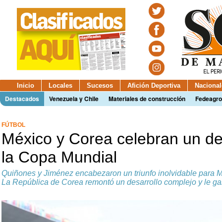
Inicio
Locales
Sucesos
Afición Deportiva
Nacional
Destacados
Venezuela y Chile
Materiales de construcción
Fedeagro
FÚTBOL
México y Corea celebran un d
la Copa Mundial
Quiñones y Jiménez encabezaron un triunfo inolvidable para Mé
La República de Corea remontó un desarrollo complejo y le g