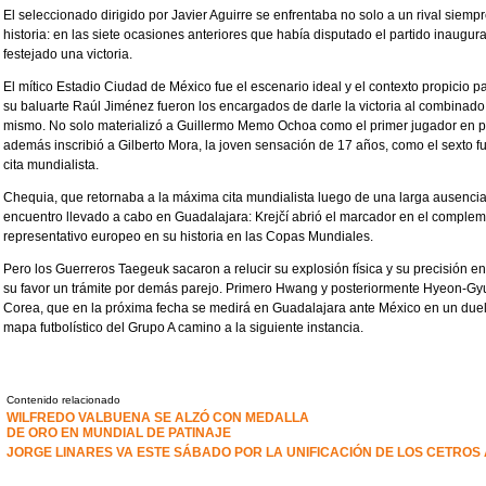
El seleccionado dirigido por Javier Aguirre se enfrentaba no solo a un rival siem
historia: en las siete ocasiones anteriores que había disputado el partido inaug
festejado una victoria.
El mítico Estadio Ciudad de México fue el escenario ideal y el contexto propicio pa
su baluarte Raúl Jiménez fueron los encargados de darle la victoria al combinado a
mismo. No solo materializó a Guillermo Memo Ochoa como el primer jugador en pa
además inscribió a Gilberto Mora, la joven sensación de 17 años, como el sexto f
cita mundialista.
Chequia, que retornaba a la máxima cita mundialista luego de una larga ausencia 
encuentro llevado a cabo en Guadalajara: Krejčí abrió el marcador en el compleme
representativo europeo en su historia en las Copas Mundiales.
Pero los Guerreros Taegeuk sacaron a relucir su explosión física y su precisión en
su favor un trámite por demás parejo. Primero Hwang y posteriormente Hyeon-Gyu 
Corea, que en la próxima fecha se medirá en Guadalajara ante México en un duelo
mapa futbolístico del Grupo A camino a la siguiente instancia.
Contenido relacionado
WILFREDO VALBUENA SE ALZÓ CON MEDALLA
DE ORO EN MUNDIAL DE PATINAJE
JORGE LINARES VA ESTE SÁBADO POR LA UNIFICACIÓN DE LOS CETRO