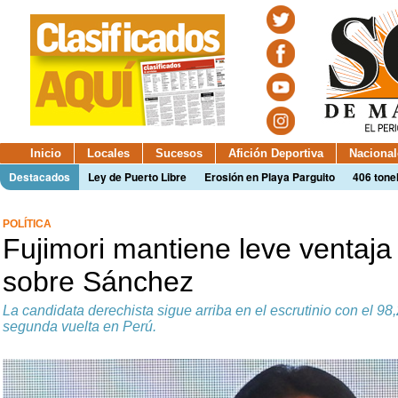
Inicio
Locales
Sucesos
Afición Deportiva
Nacional
Destacados
Ley de Puerto Libre
Erosión en Playa Parguito
406 tone
POLÍTICA
Fujimori mantiene leve ventaj
sobre Sánchez
La candidata derechista sigue arriba en el escrutinio con el 98
segunda vuelta en Perú.