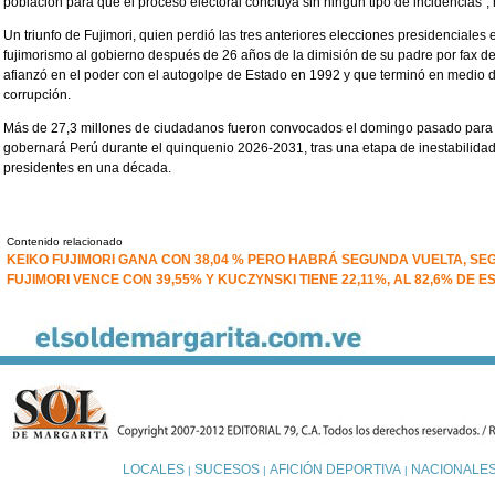
población para que el proceso electoral concluya sin ningún tipo de incidencias",
Un triunfo de Fujimori, quien perdió las tres anteriores elecciones presidenciales 
fujimorismo al gobierno después de 26 años de la dimisión de su padre por fax d
afianzó en el poder con el autogolpe de Estado en 1992 y que terminó en medio 
corrupción.
Más de 27,3 millones de ciudadanos fueron convocados el domingo pasado para e
gobernará Perú durante el quinquenio 2026-2031, tras una etapa de inestabilidad p
presidentes en una década.
Contenido relacionado
KEIKO FUJIMORI GANA CON 38,04 % PERO HABRÁ SEGUNDA VUELTA, SE
FUJIMORI VENCE CON 39,55% Y KUCZYNSKI TIENE 22,11%, AL 82,6% DE E
LOCALES
SUCESOS
AFICIÓN DEPORTIVA
NACIONALE
|
|
|