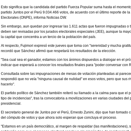
Esto significa que la candidata del partido Fuerza Popular suma hasta el momento
partido Juntos por el Perú 9.034.466 votos, de acuerdo con el último reporte de l
Electorales (ONPE), informa Noticias DW.
Sin embargo, aun quedan por ingresar las 1.611 actas que fueron impugnadas o ti
deben ser revisadas por los jurados electorales especiales (JEE), aunque la may
la capital que concentra a un tercio de la población del país.
Al respecto, Fujimori expresó este jueves que toma con "serenidad y mucha gratitu
recordó que Sánchez afirmó que respetará los resultados de la elección.
"Sea cual sea el ganador, estamos con los ánimos dispuestos a dialogar en el pr
indicar que esperará a conocer los resultados finales para "poder conversar con
Consultada sobre las impugnaciones de mesas de votación planteadas al parecer 
respondió que no veía "ninguna causal de nulidad" en esos votos, pero que sus ri
hacerlo".
El partido político de Sánchez también reiteró su llamado a la calma para que el 
tipo de incidencias", tras la convocatoria a movilizaciones en varias ciudades del
presidencial.
El secretario general de Juntos por el Perú, Ernesto Zunini, dijo que han tomado c
del cómputo de votos y que ahora solo esperan que concluya el proceso.
"Estamos en un país democrático, al margen de respaldar (las manifestaciones), 