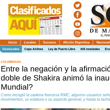
Inicio
Locales
Sucesos
Afición Deportiva
Nacional
Destacados
Copa Airlines
Ley de Puerto Libre
406 toneladas
Ero
COLOMBIANA
Entre la negación y la afirmaci
doble de Shakira animó la inau
Mundial?
Como recogió la cadena francesa RMC, algunos usuarios señal
movimientos, su estatura o su aspecto general, y hasta la tach