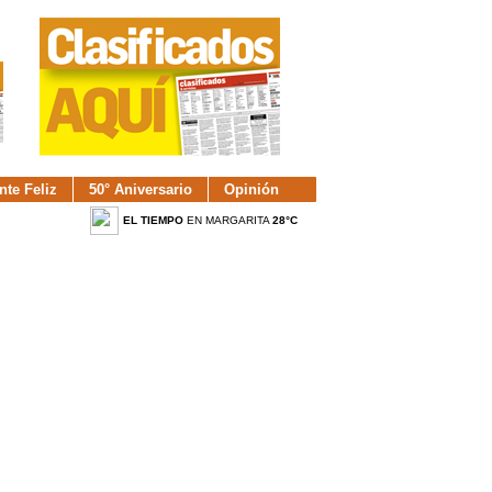
nte Feliz
50° Aniversario
Opinión
EL TIEMPO
EN MARGARITA
28°C