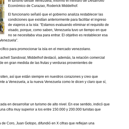
el turismo desde Venezuela, informó el ministro de Desarrollo
Económico de Curazao, Roderick Middelhof.
El funcionario señaló que el gobierno analiza restablecer las
condiciones que existían anteriormente para facilitar el ingreso
de viajeros a la isla: “Estamos evaluando eliminar el requisito de
visado, porque, como saben, Venezuela tuvo un tiempo en que
no se necesitaba visa para entrar. El objetivo es restablecer esa
 Venezuela”.
cífico para promocionar la isla en el mercado venezolano.
 Rachell Sandoval, Middelhof destacó, además, la relación comercial
de en gran medida de las frutas y verduras provenientes de
siten, así que están siempre en nuestros corazones y creo que
te a Venezuela, a la nueva Venezuela como le dicen y claro que sí,
ada en desarrollar un turismo de alto nivel. En ese sentido, indicó que
 una cifra muy superior a los entre 150.000 y 200.000 turistas que
de Coro, Juan Gotopo, difundió en X cifras que reflejan una