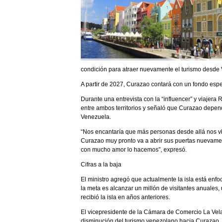
condición para atraer nuevamente el turismo desde
A partir de 2027, Curazao contará con un fondo espe
Durante una entrevista con la “influencer” y viajera
entre ambos territorios y señaló que Curazao depen
Venezuela.
“Nos encantaría que más personas desde allá nos vi
Curazao muy pronto va a abrir sus puertas nuevamen
con mucho amor lo hacemos”, expresó.
Cifras a la baja
El ministro agregó que actualmente la isla está enfoc
la meta es alcanzar un millón de visitantes anuales,
recibió la isla en años anteriores.
El vicepresidente de la Cámara de Comercio La Vela 
disminución del turismo venezolano hacia Curazao.