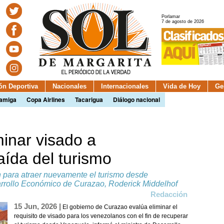
Porlamar
7 de agosto de 2026
ión Deportiva
Nacionales
Internacionales
Vida de Hoy
Ge
camiga
Copa Airlines
Tacarigua
Diálogo nacional
inar visado a
ída del turismo
ón para atraer nuevamente el turismo desde
arrollo Económico de Curazao, Roderick Middelhof
Redacción
15 Jun, 2026 |
El gobierno de Curazao evalúa eliminar el
requisito de visado para los venezolanos con el fin de recuperar