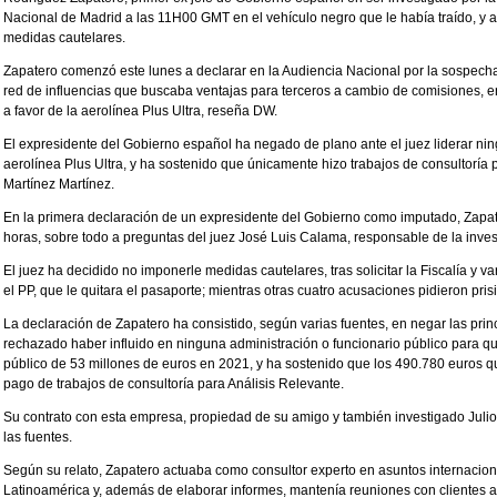
Nacional de Madrid a las 11H00 GMT en el vehículo negro que le había traído, y a l
medidas cautelares.
Zapatero comenzó este lunes a declarar en la Audiencia Nacional por la sospec
red de influencias que buscaba ventajas para terceros a cambio de comisiones, en
a favor de la aerolínea Plus Ultra, reseña DW.
El expresidente del Gobierno español ha negado de plano ante el juez liderar nin
aerolínea Plus Ultra, y ha sostenido que únicamente hizo trabajos de consultoría
Martínez Martínez.
En la primera declaración de un expresidente del Gobierno como imputado, Zapat
horas, sobre todo a preguntas del juez José Luis Calama, responsable de la inves
El juez ha decidido no imponerle medidas cautelares, tras solicitar la Fiscalía y v
el PP, que le quitara el pasaporte; mientras otras cuatro acusaciones pidieron pris
La declaración de Zapatero ha consistido, según varias fuentes, en negar las princ
rechazado haber influido en ninguna administración o funcionario público para qu
público de 53 millones de euros en 2021, y ha sostenido que los 490.780 euros qu
pago de trabajos de consultoría para Análisis Relevante.
Su contrato con esta empresa, propiedad de su amigo y también investigado Julio 
las fuentes.
Según su relato, Zapatero actuaba como consultor experto en asuntos internacion
Latinoamérica y, además de elaborar informes, mantenía reuniones con clientes 