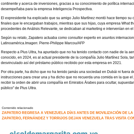
continente y acerca de inversiones, gracias a su conocimiento de política interna
desempeñaba para la empresa Inteligencia Prospectiva.
El expresidente ha explicado que su amigo Julio Martínez montó hace tiempo su c
finales que le encargaban trabajos, mientras que sus hijas, cuya empresa What t
procedentes de Análisis Relevante, se dedicaban al marketing e intervenían en el
Según su relato, Zapatero actuaba como consultor experto en asuntos internacion
Latinoamérica.Imagen: Pierre-Philippe Marcou/AFP
Respecto a Plus Ultra, ha apuntado que no ha tenido contacto con nadie de la aer
conocido, en 2024, es al actual presidente de la compañía Julio Martínez Sola, t
desvinculado así del préstamo público recibido por esta empresa en 2021.
Por otra parte, ha dicho que no ha tenido jamás una sociedad en Dubái ni fuera
instrucciones para crear una y ha dicho que no recuerda una comida en la que el
recibir la orden de abrir una compañía en Emiratos Árabes para ocultar, supuesta
público" de Plus Ultra.
Contenido relacionado
ZAPATERO REGRESA A VENEZUELA DÍAS ANTES DE MOVILIZACIÓN DE LA
ZAPATERO, FERNÁNDEZ Y TORRIJOS DEJAN VENEZUELA TRAS VISITA C