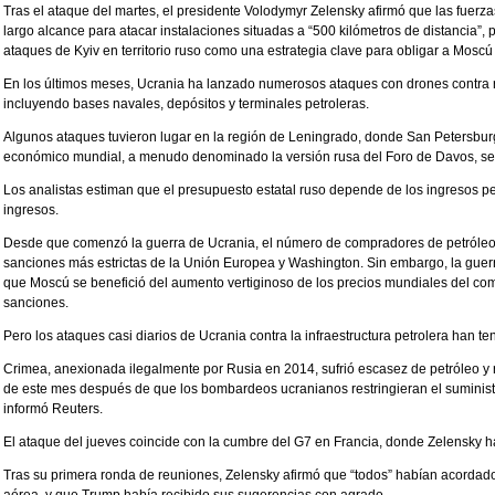
Tras el ataque del martes, el presidente Volodymyr Zelensky afirmó que las fuerza
largo alcance para atacar instalaciones situadas a “500 kilómetros de distancia”, p
ataques de Kyiv en territorio ruso como una estrategia clave para obligar a Moscú 
En los últimos meses, Ucrania ha lanzado numerosos ataques con drones contra ref
incluyendo bases navales, depósitos y terminales petroleras.
Algunos ataques tuvieron lugar en la región de Leningrado, donde San Petersbur
económico mundial, a menudo denominado la versión rusa del Foro de Davos, seg
Los analistas estiman que el presupuesto estatal ruso depende de los ingresos pe
ingresos.
Desde que comenzó la guerra de Ucrania, el número de compradores de petróleo 
sanciones más estrictas de la Unión Europea y Washington. Sin embargo, la guerr
que Moscú se benefició del aumento vertiginoso de los precios mundiales del combu
sanciones.
Pero los ataques casi diarios de Ucrania contra la infraestructura petrolera han 
Crimea, anexionada ilegalmente por Rusia en 2014, sufrió escasez de petróleo y 
de este mes después de que los bombardeos ucranianos restringieran el suministro
informó Reuters.
El ataque del jueves coincide con la cumbre del G7 en Francia, donde Zelensky h
Tras su primera ronda de reuniones, Zelensky afirmó que “todos” habían acordado