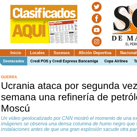
Inicio
Locales
Sucesos
Afición Deportiva
Nacional
Destacados
Credi POS y Credi Express Bancamiga
Copa Airlines
T
GUERRA
Ucrania ataca por segunda ve
semana una refinería de petról
Moscú
Un video geolocalizado por CNN mostró el momento de una expl
imágenes se observa una densa columna de humo negro que s
instalaciones antes de que una gran explosión sacude otra par