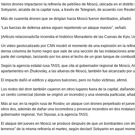
Varios drones impactaron la refinería de petróleo de Moscú, ubicada en el distrit
Sobyanin, alcalde de la capital rusa, a través de Telegram, de acuerdo con Reuter
Más de cuarenta drones que se dirigían hacia Moscú fueron derribados, añadió.
“Las fuerzas de defensa aérea siguen repeliendo un ataque masivo”, señaló.
}Artículo relacionadoSe incendia el histórico Monasterio de las Cuevas de Kyiv, U
Un video geolocalizado por CNN mostró el momento de una explosión en la refin
densa columna de humo negro que sale de una sección de las instalaciones ante
parte del complejo, lanzando por los aires el techo de un gran tanque de combusti
Según la agencia estatal rusa TASS, que cita al gobernador regional de Moscú, An
apartamentos en Zhukovsky, a las afueras de Moscú, también fue alcanzado por u
El impacto dañó el edificio y algunos balcones, pero no hubo víctimas, afirmó.
Los restos del dron también cayeron en otros lugares fuera de la capital, dañando 
un centro comercial (donde se originó un incendio) y una vivienda particular, añad
Más al sur, en la región rusa de Rostov, un ataque con drones perpetrado el jueves
otros dos, además de dañar una locomotora y provocar incendios en dos instalaci
gobernador regional, Yuri Slyusar, a la agencia TASS.
El ataque del jueves en Moscú se produce después de que un bombardeo con dro
terrenos” de la misma refinería el martes, según declaró Sobyanin en aquel mome