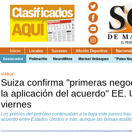
Inicio
Locales
Sucesos
Afición Deportiva
Nacional
Destacados
Polimariño
NeuroMitos
Marisel Velásquez
"Pulso Nu
VIABLE
Suiza confirma "primeras nego
la aplicación del acuerdo" EE. 
viernes
Los precios del petróleo continuaban a la baja este jueves tras 
acuerdo entre Estados Unidos e Irán, aunque las bolsas asiáti