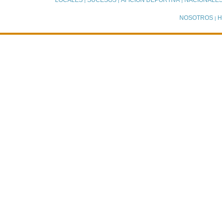
LOCALES
SUCESOS
AFICIÓN DEPORTIVA
NACIONALE
|
|
|
NOSOTROS
H
|