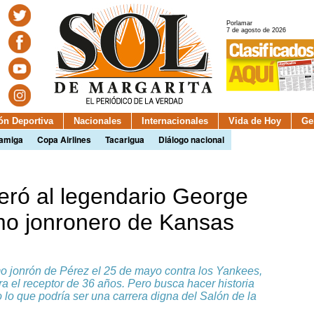
Porlamar
7 de agosto de 2026
ión Deportiva
Nacionales
Internacionales
Vida de Hoy
Ge
camiga
Copa Airlines
Tacarigua
Diálogo nacional
eró al legendario George
mo jonronero de Kansas
o jonrón de Pérez el 25 de mayo contra los Yankees,
 el receptor de 36 años. Pero busca hacer historia
lo que podría ser una carrera digna del Salón de la