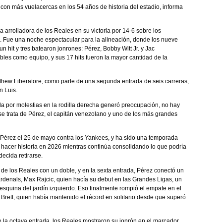
con más vuelacercas en los 54 años de historia del estadio, informa
 arrolladora de los Reales en su victoria por 14-6 sobre los
es. Fue una noche espectacular para la alineación, donde los nueve
n hit y tres batearon jonrones: Pérez, Bobby Witt Jr. y Jac
les como equipo, y sus 17 hits fueron la mayor cantidad de la
tthew Liberatore, como parte de una segunda entrada de seis carreras,
n Luis.
rada por molestias en la rodilla derecha generó preocupación, no hay
e trata de Pérez, el capitán venezolano y uno de los más grandes
Pérez el 25 de mayo contra los Yankees, y ha sido una temporada
 hacer historia en 2026 mientras continúa consolidando lo que podría
ecida retirarse.
s de los Reales con un doble, y en la sexta entrada, Pérez conectó un
ardenals, Max Rajcic, quien hacía su debut en las Grandes Ligas, un
esquina del jardín izquierdo. Eso finalmente rompió el empate en el
Brett, quien había mantenido el récord en solitario desde que superó
e la octava entrada, los Reales mostraron su jonrón en el marcador