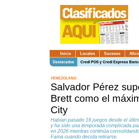
Inicio
Locales
Sucesos
Afic
Destacados
Credi POS y Credi Express Ban
VENEZOLANO
Salvador Pérez sup
Brett como el máxi
City
Habían pasado 16 juegos desde el últim
y ha sido una temporada complicada para
en 2026 mientras continúa consolidando 
Fama cuando decida retirarse.