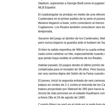
Stadium, superando a George Brett como el jugador 
MLB Español.
El cuadrangular se produjo en medio de una ofensiva
Cardenales en el primer partido de la serie el juev
titulares llegaron a base, ocho conectaron al menos u
Caglianone. Los Reales también conectaron seis dob
temporada.
Sacaron del juego al abridor de los Cardenales, Ma
pero nunca bajaron la guardia ante el bullpen de Sa
Si bien la salida repentina de Witt en la cuarta ent
nada como celebrar un hito, especialmente cuando s
que jamás haya vestido el uniforme de los Reales.
Habían pasado 16 juegos desde el último jonrón de 
complicada para el receptor de 36 años. Pero busca
ser una carrera digna del Salón de la Fama cuando d
El jueves, inició la segunda entrada de seis carrera
batazo en conteo de 2-1 contra el relevista de los C
batazo proyectado por Statcast de 385 pies hacia la 
récord de más jonrones en el estadio Kaufmann con 
a Amos Otis el 24 de agosto de 1985.
Cuando Pérez se paró en el plato en la parte baja d