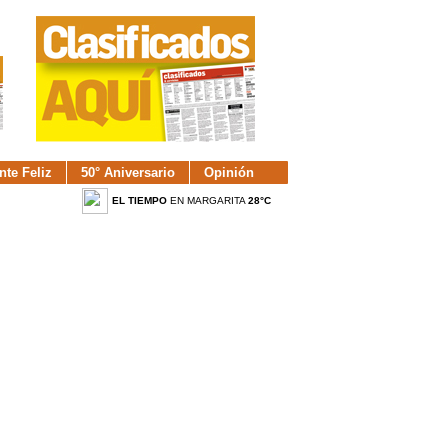
nte Feliz
50° Aniversario
Opinión
EL TIEMPO
EN MARGARITA
28°C