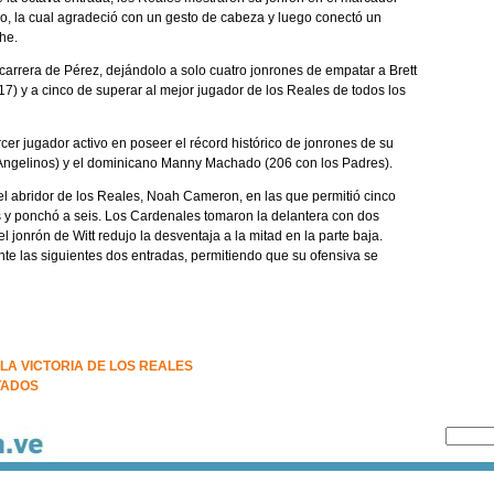
co, la cual agradeció con un gesto de cabeza y luego conectó un
che.
carrera de Pérez, dejándolo a solo cuatro jonrones de empatar a Brett
317) y a cinco de superar al mejor jugador de los Reales de todos los
rcer jugador activo en poseer el récord histórico de jonrones de su
 Angelinos) y el dominicano Manny Machado (206 con los Padres).
el abridor de los Reales, Noah Cameron, en las que permitió cinco
as y ponchó a seis. Los Cardenales tomaron la delantera con dos
el jonrón de Witt redujo la desventaja a la mitad en la parte baja.
te las siguientes dos entradas, permitiendo que su ofensiva se
LA VICTORIA DE LOS REALES
TADOS