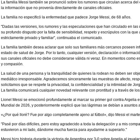
La familia Messi también se pronunció sobre los rumores que circulan acerca del
la información que no provenía directamente de canales oficiales.
La familia no especificó la enfermedad que padece Jorge Messi, de 68 años.
"Dadas las versiones, los rumores y las especulaciones que han circulado en las ú
su profundo disgusto por la falta de sensibilidad, respeto y escrúpulos con la qu
estrictamente privado y familiar", continuaba el comunicado.
La familia también desea aclarar que solo sus familiares más cercanos poseen inf
estado de salud de Jorge. Por lo tanto, cualquier versión, declaración o informaci
sus canales oficiales no debe considerarse válida ni veraz. En momentos como e
y compasión.
La salud de una persona y la tranquilidad de quienes la rodean no deben ser obje
mediático irresponsable. Agradecemos sinceramente las muestras de afecto, respe
solicitamos que se respete la privacidad, la confidencialidad y la intimidad de Jor
La familia comunicará cualquier novedad relevante con prontitud y a través de lo
Lionel Messi se emocionó profundamente al marcar su primer gol contra Argelia en
Mundial de 2026, y posteriormente explicó que las lágrimas se debían a asuntos aj
«¿Por qué lloré? Fue por algo completamente ajeno al fútbol», dijo Messi el marte
"Pasé por días difíciles, pero estoy agradecido a toda la delegación y a mis co
estuvieron a mi lado, dándome mucha fuerza para ayudarme a superarlo."
Messi hizo historia durante la victoria de Argentina por 3-0 sobre Argelia al igual