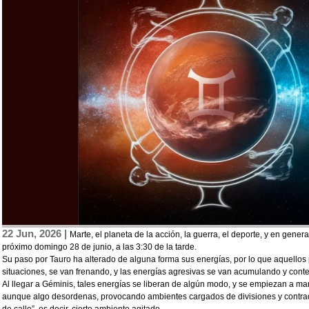
22 Jun, 2026 |
Marte, el planeta de la acción, la guerra, el deporte, y en general
próximo domingo 28 de junio, a las 3:30 de la tarde.
Su paso por Tauro ha alterado de alguna forma sus energías, por lo que aquellos
situaciones, se van frenando, y las energías agresivas se van acumulando y cont
Al llegar a Géminis, tales energías se liberan de algún modo, y se empiezan a ma
aunque algo desordenas, provocando ambientes cargados de divisiones y contrad