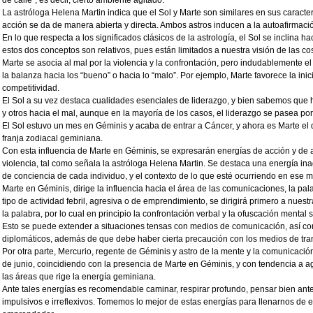
de calle”, es decir, cierto ambiente agitado.
La astróloga Helena Martin indica que el Sol y Marte son similares en sus caracterí
acción se da de manera abierta y directa. Ambos astros inducen a la autoafirmació
En lo que respecta a los significados clásicos de la astrología, el Sol se inclina h
estos dos conceptos son relativos, pues están limitados a nuestra visión de las co
Marte se asocia al mal por la violencia y la confrontación, pero indudablemente el
la balanza hacia los “bueno” o hacia lo “malo”. Por ejemplo, Marte favorece la inic
competitividad.
El Sol a su vez destaca cualidades esenciales de liderazgo, y bien sabemos que h
y otros hacia el mal, aunque en la mayoría de los casos, el liderazgo se pasea p
El Sol estuvo un mes en Géminis y acaba de entrar a Cáncer, y ahora es Marte el 
franja zodiacal geminiana.
Con esta influencia de Marte en Géminis, se expresarán energías de acción y de
violencia, tal como señala la astróloga Helena Martin. Se destaca una energía in
de conciencia de cada individuo, y el contexto de lo que esté ocurriendo en ese 
Marte en Géminis, dirige la influencia hacia el área de las comunicaciones, la pal
tipo de actividad febril, agresiva o de emprendimiento, se dirigirá primero a nuest
la palabra, por lo cual en principio la confrontación verbal y la ofuscación menta
Esto se puede extender a situaciones tensas con medios de comunicación, así c
diplomáticos, además de que debe haber cierta precaución con los medios de tra
Por otra parte, Mercurio, regente de Géminis y astro de la mente y la comunicaci
de junio, coincidiendo con la presencia de Marte en Géminis, y con tendencia a ag
las áreas que rige la energía geminiana.
Ante tales energías es recomendable caminar, respirar profundo, pensar bien antes
impulsivos e irreflexivos. Tomemos lo mejor de estas energías para llenarnos de en