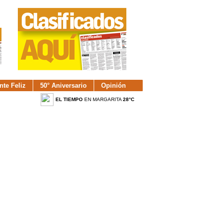
nte Feliz
50° Aniversario
Opinión
EL TIEMPO
EN MARGARITA
28°C