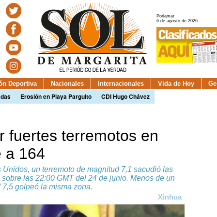
Porlamar
6 de agosto de 2026
ión Deportiva
Nacionales
Internacionales
Vida de Hoy
Ge
adas
Erosión en Playa Parguito
CDI Hugo Chávez
r fuertes terremotos en
 a 164
 Unidos, un terremoto de magnitud 7,1 sacudió las
 sobre las 22:00 GMT del 24 de junio. Menos de un
 7,5 golpeó la misma zona.
Xinhua