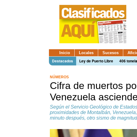
Inicio
Locales
Sucesos
Afic
Destacados
Ley de Puerto Libre
406 tonel
NÚMEROS
Cifra de muertos po
Venezuela asciende
Según el Servicio Geológico de Estados
proximidades de Montalbán, Venezuela,
minuto después, otro sismo de magnitud