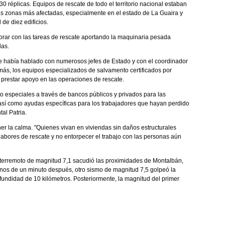
 réplicas. Equipos de rescate de todo el territorio nacional estaban
s zonas más afectadas, especialmente en el estado de La Guaira y
de diez edificios.
orar con las tareas de rescate aportando la maquinaria pesada
das.
 había hablado con numerosos jefes de Estado y con el coordinador
s, los equipos especializados de salvamento certificados por
prestar apoyo en las operaciones de rescate.
o especiales a través de bancos públicos y privados para las
 así como ayudas específicas para los trabajadores que hayan perdido
al Patria.
r la calma. "Quienes vivan en viviendas sin daños estructurales
labores de rescate y no entorpecer el trabajo con las personas aún
 terremoto de magnitud 7,1 sacudió las proximidades de Montalbán,
nos de un minuto después, otro sismo de magnitud 7,5 golpeó la
undidad de 10 kilómetros. Posteriormente, la magnitud del primer