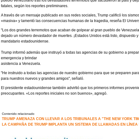
pueblo venezolano tras los devastadores terremotos que sacudieron al país y de
fatales, según los reportes preliminares.
A través de un mensaje publicado en sus redes sociales, Trump calificó los sis
«masiva» y lamentó las consecuencias humanas de la tragedia, reseña El Univers
"Los dos grandes terremotos que acaban de golpear al gran pueblo de Venezuel
dejado un número devastador de muertes. ¡Estados Unidos está listo, dispuesto y 
mandatario estadounidense.
Trump informó además que instruyó a todas las agencias de su gobierno a prepar
emergencia y brindar
asistencia a Venezuela.
"He instruido a todas las agencias de nuestro gobierno para que se preparen para
para nuestros nuevos y grandes amigos", señaló.
El presidente estadounidense también advirtió que los primeros informes proveni
preocupantes. «Los reportes iniciales no son buenos», agregó.
Contenido relacionado
TRUMP AMENAZA CON LLEVAR A LOS TRIBUNALES A "THE NEW YORK TI
LA CAMPAÑA DE TRUMP IMPLANTA UN SISTEMA DE LLAMADAS EN LÍNEA