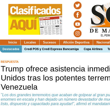
Inicio
Locales
Sucesos
Afición Deportiva
Nacional
Destacados
Credi POS y Credi Express Bancamiga
Copa Airlines
T
RESPUESTA
Trump ofrece asistencia inmed
Unidos tras los potentes terre
Venezuela
"Los dos grandes terremotos que acaban de golpear al gran 
enormes en escala y han dejado un número devastador de mue
listo, dispuesto y capacitado para ayudar!", afirmó el mandata