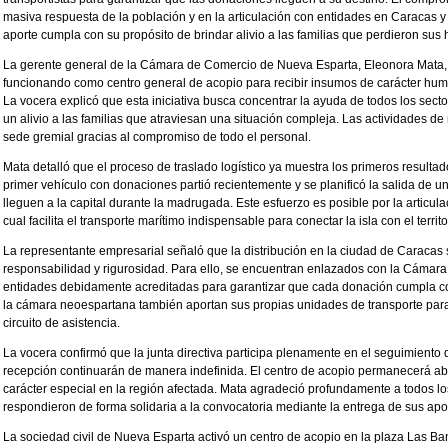
masiva respuesta de la población y en la articulación con entidades en Caracas 
aporte cumpla con su propósito de brindar alivio a las familias que perdieron sus
La gerente general de la Cámara de Comercio de Nueva Esparta, Eleonora Mata, i
funcionando como centro general de acopio para recibir insumos de carácter human
La vocera explicó que esta iniciativa busca concentrar la ayuda de todos los sec
un alivio a las familias que atraviesan una situación compleja. Las actividades d
sede gremial gracias al compromiso de todo el personal.
Mata detalló que el proceso de traslado logístico ya muestra los primeros resultad
primer vehículo con donaciones partió recientemente y se planificó la salida de
lleguen a la capital durante la madrugada. Este esfuerzo es posible por la articul
cual facilita el transporte marítimo indispensable para conectar la isla con el territo
La representante empresarial señaló que la distribución en la ciudad de Caracas s
responsabilidad y rigurosidad. Para ello, se encuentran enlazados con la Cámar
entidades debidamente acreditadas para garantizar que cada donación cumpla con 
la cámara neoespartana también aportan sus propias unidades de transporte para
circuito de asistencia.
La vocera confirmó que la junta directiva participa plenamente en el seguimiento 
recepción continuarán de manera indefinida. El centro de acopio permanecerá abie
carácter especial en la región afectada. Mata agradeció profundamente a todos 
respondieron de forma solidaria a la convocatoria mediante la entrega de sus apo
La sociedad civil de Nueva Esparta activó un centro de acopio en la plaza Las B