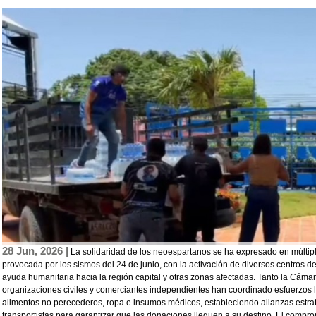
28 Jun, 2026 |
La solidaridad de los neoespartanos se ha expresado en múltipl
provocada por los sismos del 24 de junio, con la activación de diversos centros de
ayuda humanitaria hacia la región capital y otras zonas afectadas. Tanto la Cá
organizaciones civiles y comerciantes independientes han coordinado esfuerzos l
alimentos no perecederos, ropa e insumos médicos, estableciendo alianzas estra
transportistas para garantizar que las donaciones lleguen a su destino. El compr