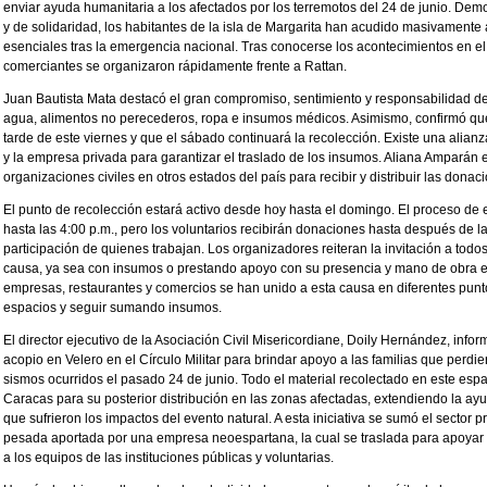
enviar ayuda humanitaria a los afectados por los terremotos del 24 de junio. De
y de solidaridad, los habitantes de la isla de Margarita han acudido masivament
esenciales tras la emergencia nacional. Tras conocerse los acontecimientos en el p
comerciantes se organizaron rápidamente frente a Rattan.
Juan Bautista Mata destacó el gran compromiso, sentimiento y responsabilidad d
agua, alimentos no perecederos, ropa e insumos médicos. Asimismo, confirmó que
tarde de este viernes y que el sábado continuará la recolección. Existe una alianz
y la empresa privada para garantizar el traslado de los insumos. Aliana Amparán 
organizaciones civiles en otros estados del país para recibir y distribuir las dona
El punto de recolección estará activo desde hoy hasta el domingo. El proceso de
hasta las 4:00 p.m., pero los voluntarios recibirán donaciones hasta después de las 
participación de quienes trabajan. Los organizadores reiteran la invitación a tod
causa, ya sea con insumos o prestando apoyo con su presencia y mano de obra en
empresas, restaurantes y comercios se han unido a esta causa en diferentes punto
espacios y seguir sumando insumos.
El director ejecutivo de la Asociación Civil Misericordiane, Doily Hernández, infor
acopio en Velero en el Círculo Militar para brindar apoyo a las familias que perdi
sismos ocurridos el pasado 24 de junio. Todo el material recolectado en este espa
Caracas para su posterior distribución en las zonas afectadas, extendiendo la ayu
que sufrieron los impactos del evento natural. A esta iniciativa se sumó el sector
pesada aportada por una empresa neoespartana, la cual se traslada para apoyar l
a los equipos de las instituciones públicas y voluntarias.