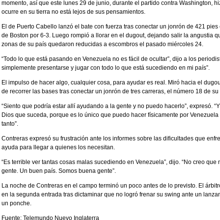
momento, así que este lunes 29 de junio, durante el partido contra Washington, hi
ocurre en su tierra no está lejos de sus pensamientos.
El de Puerto Cabello lanzó el bate con fuerza tras conectar un jonrón de 421 pies
de Boston por 6-3. Luego rompió a llorar en el dugout, dejando salir la angustia
zonas de su país quedaron reducidas a escombros el pasado miércoles 24.
“Todo lo que está pasando en Venezuela no es fácil de ocultar”, dijo a los periodista
simplemente presentarse y jugar con todo lo que está sucediendo en mi país”.
El impulso de hacer algo, cualquier cosa, para ayudar es real. Miró hacia el dugou
de recorrer las bases tras conectar un jonrón de tres carreras, el número 18 de s
“Siento que podría estar allí ayudando a la gente y no puedo hacerlo”, expresó. “Y
Dios que suceda, porque es lo único que puedo hacer físicamente por Venezuel
tanto”.
Contreras expresó su frustración ante los informes sobre las dificultades que enfre
ayuda para llegar a quienes los necesitan.
“Es terrible ver tantas cosas malas sucediendo en Venezuela”, dijo. “No creo q
gente. Un buen país. Somos buena gente”.
La noche de Contreras en el campo terminó un poco antes de lo previsto. El árbitr
en la segunda entrada tras dictaminar que no logró frenar su swing ante un lanza
un ponche.
Fuente: Telemundo Nuevo Inglaterra